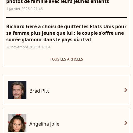
photos de famille avec leurs jeunes enfants
1 janvier 2026 à 21:46
Richard Gere a choisi de quitter les Etats-Unis pour
sa femme plus jeune que lui : le couple s'offre une
soirée glamour dans le pays où il vit
26 novembre 2025 à 16:04
TOUS LES ARTICLES
chevron_right
Brad Pitt
chevron_right
Angelina Jolie