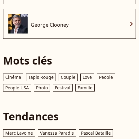
chevron_right
George Clooney
Mots clés
Cinéma
Tapis Rouge
Couple
Love
People
People USA
Photo
Festival
Famille
Tendances
Marc Lavoine
Vanessa Paradis
Pascal Bataille