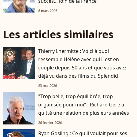
succès… loin de la France
6 mars 2026
Les articles similaires
Thierry Lhermitte : Voici à quoi
player2
ressemble Hélène avec qui il est en
couple depuis 50 ans et que vous avez
déjà vu dans des films du Splendid
23 mai 2026
"Trop belle, trop équilibrée, trop
organisée pour moi" : Richard Gere a
quitté une relation de plusieurs années
26 février 2026
Ryan Gosling : Ce qu'il voulait pour ses
player2