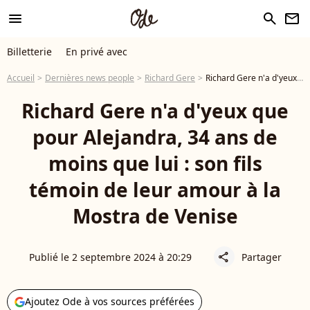
menu
search
newsletter
Billetterie
En privé avec
Accueil
Dernières news people
Richard Gere
Richard Gere n'a d'yeux que pour Alejandra, 34 ans de moins que lui : son fils témoin de leur amour à la Mostra de Venise
Richard Gere n'a d'yeux que
pour Alejandra, 34 ans de
moins que lui : son fils
témoin de leur amour à la
Mostra de Venise
Publié le 2 septembre 2024 à 20:29
Partager
share
Ajoutez Ode à vos sources préférées