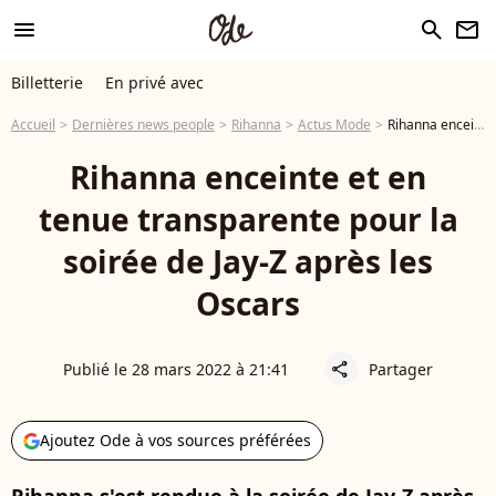
menu
search
newsletter
Billetterie
En privé avec
Accueil
Dernières news people
Rihanna
Actus Mode
Rihanna enceinte et en tenue transparente pour la soirée de Jay-Z après les Oscars
Rihanna enceinte et en
tenue transparente pour la
soirée de Jay-Z après les
Oscars
Publié le 28 mars 2022 à 21:41
Partager
share
Ajoutez Ode à vos sources préférées