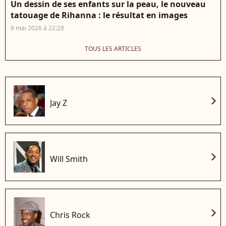
Un dessin de ses enfants sur la peau, le nouveau
tatouage de Rihanna : le résultat en images
9 mai 2026 à 22:28
TOUS LES ARTICLES
chevron_right
Jay Z
chevron_right
Will Smith
chevron_right
Chris Rock