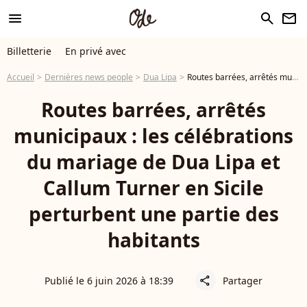
menu
search
newsletter
Billetterie
En privé avec
Accueil
Dernières news people
Dua Lipa
Routes barrées, arrêtés municipaux : les célébrations du mariage de Dua Lipa et Callum Turner en Sicile perturbent une partie des habitants
Routes barrées, arrêtés
municipaux : les célébrations
du mariage de Dua Lipa et
Callum Turner en Sicile
perturbent une partie des
habitants
Publié le 6 juin 2026 à 18:39
Partager
share