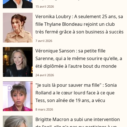
15 avril 2026
Veronika Loubry : A seulement 25 ans, sa
fille Thylane Blondeau rejoint un club
très fermé grâce à son business à succès
7 avril 2026
Véronique Sanson : sa petite fille
Sarenne, qui a le même sourire qu'elle, a
été diplômée à l'autre bout du monde
24 avril 2026
"Je suis là pour sauver ma fille" : Sonia
player2
Rolland a le cœur lourd face à ce que
Tess, son aînée de 19 ans, a vécu
8 mars 2026
Brigitte Macron a subi une intervention
de l'oeil, elle n'a pas pu participer à un