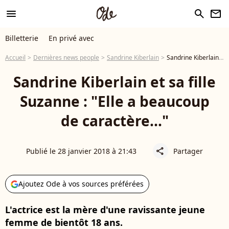
menu
search
newsletter
Billetterie
En privé avec
Accueil
Dernières news people
Sandrine Kiberlain
Sandrine Kiberlain et sa fille Suzanne : "Elle a beaucoup de caractère..."
Sandrine Kiberlain et sa fille
Suzanne : "Elle a beaucoup
de caractère..."
Publié le 28 janvier 2018 à 21:43
Partager
share
Ajoutez Ode à vos sources préférées
L'actrice est la mère d'une ravissante jeune
femme de bientôt 18 ans.