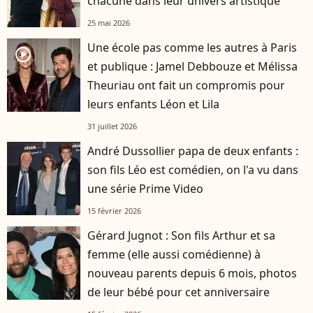
chacune dans leur univers artistique
25 mai 2026
Une école pas comme les autres à Paris
player2
et publique : Jamel Debbouze et Mélissa
Theuriau ont fait un compromis pour
leurs enfants Léon et Lila
31 juillet 2026
André Dussollier papa de deux enfants :
son fils Léo est comédien, on l'a vu dans
une série Prime Video
15 février 2026
Gérard Jugnot : Son fils Arthur et sa
femme (elle aussi comédienne) à
nouveau parents depuis 6 mois, photos
de leur bébé pour cet anniversaire