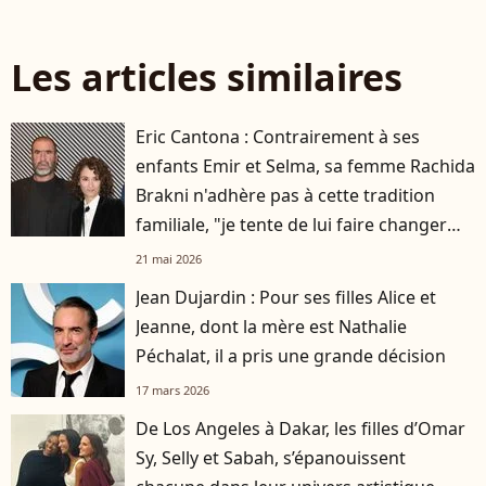
Les articles similaires
Eric Cantona : Contrairement à ses
enfants Emir et Selma, sa femme Rachida
Brakni n'adhère pas à cette tradition
familiale, "je tente de lui faire changer
d'avis"
21 mai 2026
Jean Dujardin : Pour ses filles Alice et
Jeanne, dont la mère est Nathalie
Péchalat, il a pris une grande décision
17 mars 2026
De Los Angeles à Dakar, les filles d’Omar
Sy, Selly et Sabah, s’épanouissent