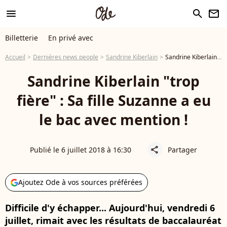
menu
search
newsletter
Billetterie
En privé avec
Accueil
Dernières news people
Sandrine Kiberlain
Sandrine Kiberlain "trop fière" : Sa fille Suzanne a eu le bac avec mention !
Sandrine Kiberlain "trop
fière" : Sa fille Suzanne a eu
le bac avec mention !
Publié le 6 juillet 2018 à 16:30
Partager
share
Ajoutez Ode à vos sources préférées
Difficile d'y échapper... Aujourd'hui, vendredi 6
juillet, rimait avec les résultats de baccalauréat