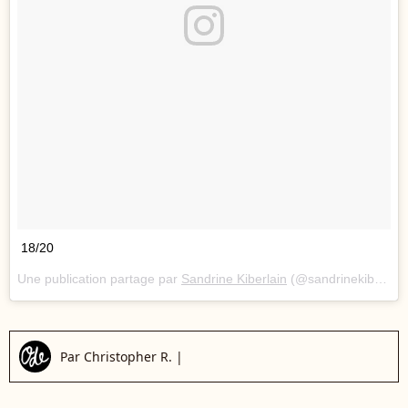
18/20
Une publication partage par
Sandrine Kiberlain
(@sandrinekiberlain) le
Par
Christopher R.
|