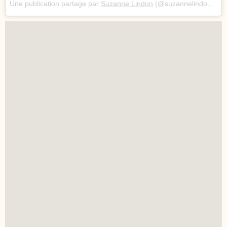
Une publication partage par
Suzanne Lindon
(@suzannelindon) le
6