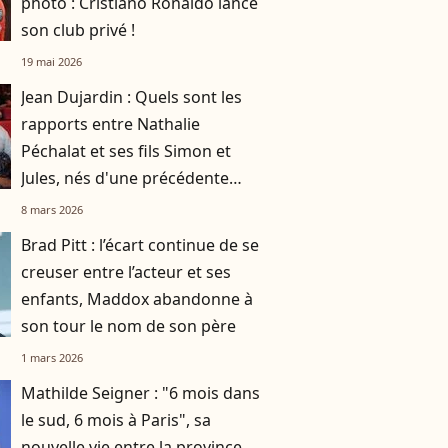
photo : Cristiano Ronaldo lance
son club privé !
19 mai 2026
Jean Dujardin : Quels sont les
rapports entre Nathalie
Péchalat et ses fils Simon et
Jules, nés d'une précédente
histoire ?
8 mars 2026
Brad Pitt : l’écart continue de se
creuser entre l’acteur et ses
enfants, Maddox abandonne à
son tour le nom de son père
1 mars 2026
Mathilde Seigner : "6 mois dans
le sud, 6 mois à Paris", sa
nouvelle vie entre la province,