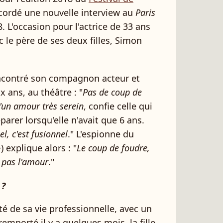
cordé une nouvelle interview au
Paris
 L'occasion pour l'actrice de 33 ans
c le père de ses deux filles, Simon
ncontré son compagnon acteur et
x ans, au théâtre : "
Pas de coup de
'un amour très serein
, confie celle qui
parer lorsqu'elle n'avait que 6 ans.
l, c'est fusionnel
." L'espionne du
) explique alors : "
Le coup de foudre,
t pas l'amour
."
 ?
té de sa vie professionnelle, avec un
remporté il y a quelques mois, la fille