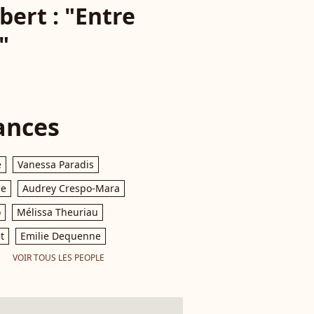
ert : "Entre
"
ances
e
Vanessa Paradis
le
Audrey Crespo-Mara
o
Mélissa Theuriau
t
Emilie Dequenne
VOIR TOUS LES PEOPLE