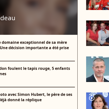
udeau
e domaine exceptionnel de sa mère
Une décision importante a été prise
on foulent le tapis rouge, 5 enfants
nnes
oto avec Simon Hubert, le père de ses
player2
déjà donné la réplique