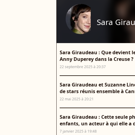
Sara Gira
Sara Giraudeau : Que devient l
Anny Duperey dans la Creuse ? 
22 septembre 2025 à 20:37
Sara Giraudeau et Suzanne Lind
de stars réunis ensemble à Ca
22 mai 2025 à 20:21
Sara Giraudeau : Cette seule ph
enfants, un acteur à qui elle a 
7 janvier 2025 à 19:48