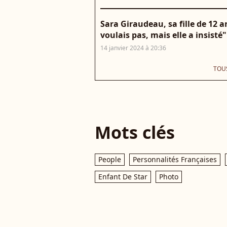
Sara Giraudeau, sa fille de 12 a
voulais pas, mais elle a insisté"
14 janvier 2024 à 20:36
TOUS
Mots clés
People
Personnalités Françaises
Enfant De Star
Photo