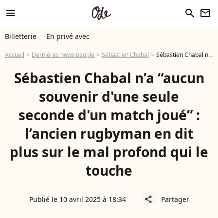
menu
search
newsletter
Billetterie
En privé avec
Accueil
Dernières news people
Sébastien Chabal
Sébastien Chabal n’a “aucun souvenir d'une seule seconde d'un match joué” : l’ancien rugbyman en dit plus sur le mal profond qui le touche
Sébastien Chabal n’a “aucun
souvenir d'une seule
seconde d'un match joué” :
l’ancien rugbyman en dit
plus sur le mal profond qui le
touche
Publié le 10 avril 2025 à 18:34
Partager
share