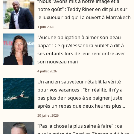
“Nous l’avons mis à notre image et à
notre goût” : Teddy Riner en dit plus sur
le luxueux riad qu’il a ouvert à Marrakech
1 juin 2026
"Aucune obligation à aimer son beau-
papa" : Ce qu'Alessandra Sublet a dit à
ses enfants lors de leur rencontre avec
son nouveau mari
4 juillet 2026
Un ancien sauveteur rétablit la vérité
pour vos vacances : "En réalité, il n'y a
pas plus de risques à se baigner juste
après un repas que deux heures plus
tard"
30 juillet 2026
“Pas la chose la plus saine à faire” : ce
que la mère de Charlize Theron a dit à sa