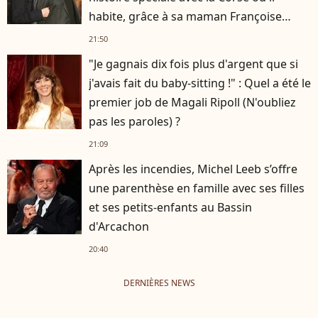
habite, grâce à sa maman Françoise
Hardy
21:50
"Je gagnais dix fois plus d'argent que si
j'avais fait du baby-sitting !" : Quel a été le
premier job de Magali Ripoll (N'oubliez
pas les paroles) ?
21:09
Après les incendies, Michel Leeb s’offre
une parenthèse en famille avec ses filles
et ses petits-enfants au Bassin
d'Arcachon
20:40
DERNIÈRES NEWS