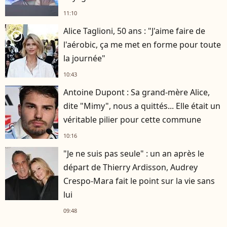
11:10
Alice Taglioni, 50 ans : "J'aime faire de
player2
l'aérobic, ça me met en forme pour toute
la journée"
10:43
Antoine Dupont : Sa grand-mère Alice,
dite "Mimy", nous a quittés... Elle était un
véritable pilier pour cette commune
10:16
"Je ne suis pas seule" : un an après le
départ de Thierry Ardisson, Audrey
Crespo-Mara fait le point sur la vie sans
lui
09:48