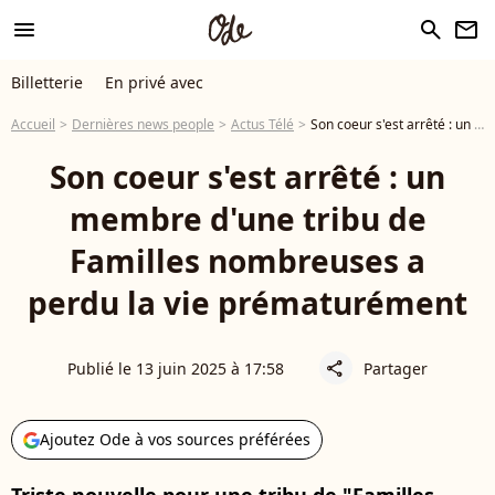
menu
search
newsletter
Billetterie
En privé avec
Accueil
Dernières news people
Actus Télé
Son coeur s'est arrêté : un membre d'une tribu de Familles nombreuses a perdu la vie prématurément
Son coeur s'est arrêté : un
membre d'une tribu de
Familles nombreuses a
perdu la vie prématurément
Publié le 13 juin 2025 à 17:58
Partager
share
Ajoutez Ode à vos sources préférées