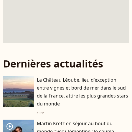
Dernières actualités
La Château Léoube, lieu d'exception
entre vignes et bord de mer dans le sud
de la France, attire les plus grandes stars
du monde
13:11
Martin Kretz en séjour au bout du
player2
monde avec Clémentine : le couple