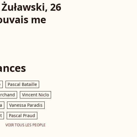
 Żuławski, 26
pouvais me
ances
e
Pascal Bataille
archand
Vincent Niclo
a
Vanessa Paradis
t
Pascal Praud
VOIR TOUS LES PEOPLE