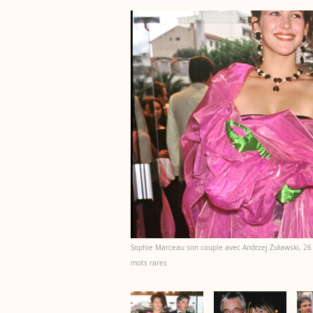
Sophie Marceau son couple avec Andrzej Żuławski, 26 
mots rares