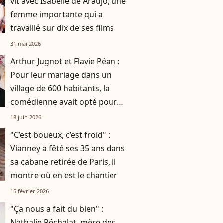
vit avec Isabelle de Araujo, une
femme importante qui a
travaillé sur dix de ses films
31 mai 2026
Arthur Jugnot et Flavie Péan :
Pour leur mariage dans un
village de 600 habitants, la
comédienne avait opté pour
une robe originale d'une
18 juin 2026
créatrice française
"C’est boueux, c’est froid" :
Vianney a fêté ses 35 ans dans
sa cabane retirée de Paris, il
montre où en est le chantier
15 février 2026
"Ça nous a fait du bien" :
Nathalie Péchalat, mère des