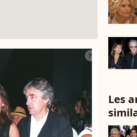
Les a
simil