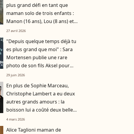
plus grand défi en tant que
maman solo de trois enfants :
Manon (16 ans), Lou (8 ans) et
Sacha (5 ans)
27 avril 2026
"Depuis quelque temps déjà tu
es plus grand que moi" : Sara
Mortensen publie une rare
photo de son fils Aksel pour
ses 17 ans
29 juin 2026
En plus de Sophie Marceau,
Christophe Lambert a eu deux
autres grands amours : la
boisson lui a coûté deux belles
histoires
4 mars 2026
Alice Taglioni maman de