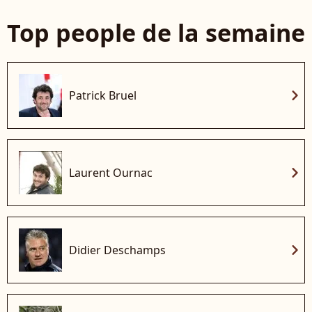
Top people de la semaine
chevron_right
Patrick Bruel
chevron_right
Laurent Ournac
chevron_right
Didier Deschamps