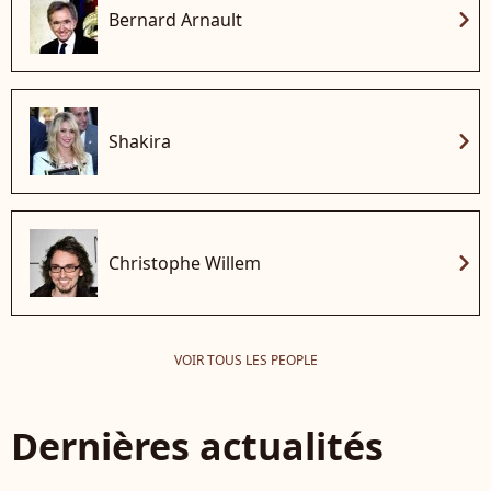
chevron_right
Bernard Arnault
chevron_right
Shakira
chevron_right
Christophe Willem
VOIR TOUS LES PEOPLE
Dernières actualités