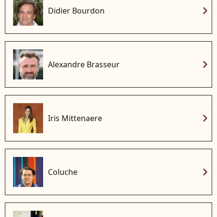
chevron_right
Didier Bourdon
chevron_right
Alexandre Brasseur
chevron_right
Iris Mittenaere
chevron_right
Coluche