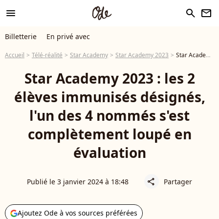
menu
search
newsletter
Billetterie
En privé avec
Accueil
Télé-réalité
Star Academy
Star Academy 2023
Star Academy 2023 : Pierre parmi les nommés, qui sont les deux élèves immunisés ?
Star Academy 2023 : les 2
élèves immunisés désignés,
l'un des 4 nommés s'est
complètement loupé en
évaluation
Publié le 3 janvier 2024 à 18:48
Partager
share
Ajoutez Ode à vos sources préférées