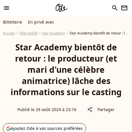
menu
search
newsletter
Billetterie
En privé avec
Accueil
Télé-réalité
Star Academy
Star Academy bientôt de retour : le producteur (et mari d'une célèbre animatrice) lâche des informations sur le casting
Star Academy bientôt de
retour : le producteur (et
mari d'une célèbre
animatrice) lâche des
informations sur le casting
Publié le 29 août 2024 à 23:16
Partager
share
Ajoutez Ode à vos sources préférées