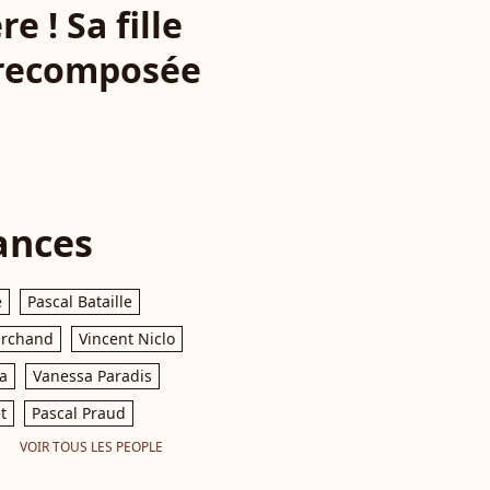
 ! Sa fille
e recomposée
ances
e
Pascal Bataille
archand
Vincent Niclo
a
Vanessa Paradis
t
Pascal Praud
VOIR TOUS LES PEOPLE