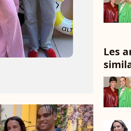
Les a
simil