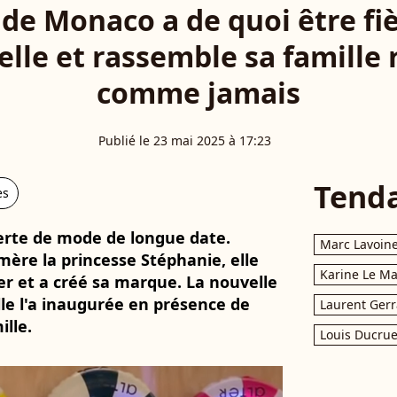
de Monaco a de quoi être fière
elle et rassemble sa famill
comme jamais
Publié le 23 mai 2025 à 17:23
Tend
es
erte de mode de longue date.
Marc Lavoin
mère la princesse Stéphanie, elle
Karine Le M
er et a créé sa marque. La nouvelle
elle l'a inaugurée en présence de
Laurent Gerr
lle.
Louis Ducrue