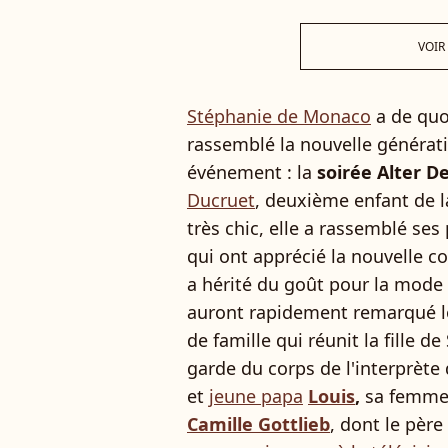
VOIR
Stéphanie de Monaco
a de quoi
rassemblé la nouvelle généra
événement : la
soirée Alter D
Ducruet
, deuxième enfant de l
très chic, elle a rassemblé ses
qui ont apprécié la nouvelle co
a hérité du goût pour la mode
auront rapidement remarqué lo
de famille qui réunit la fille d
garde du corps de l'interprète
et
jeune papa
Louis
,
sa femm
Camille Gottlieb
, dont le père