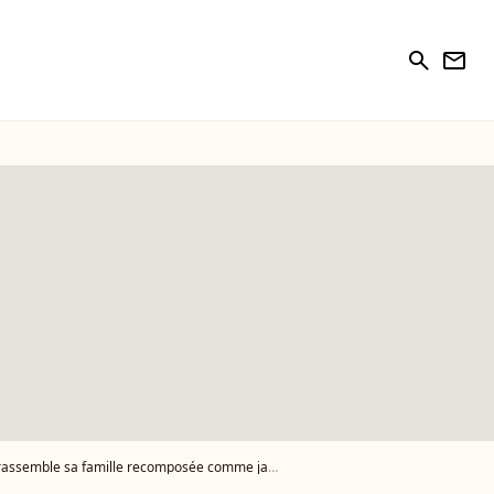
search
newsletter
 rassemble sa famille recomposée comme jamais