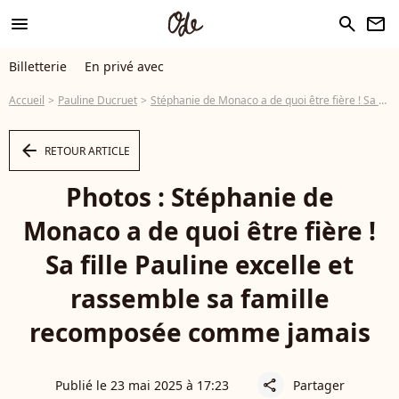
menu
search
newsletter
Billetterie
En privé avec
Accueil
Pauline Ducruet
Stéphanie de Monaco a de quoi être fière ! Sa fille Pauline excelle et rassemble sa famille recomposée comme jamais
arrow_left
RETOUR ARTICLE
Photos : Stéphanie de
Monaco a de quoi être fière !
Sa fille Pauline excelle et
rassemble sa famille
recomposée comme jamais
Publié le 23 mai 2025 à 17:23
Partager
share