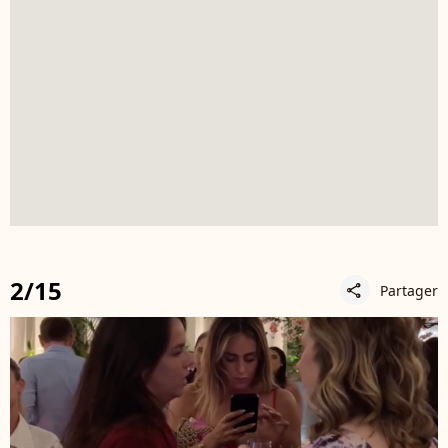
2/15
Partager
share