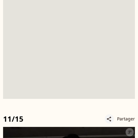
11/15
Partager
share