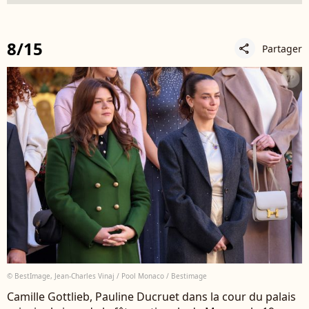
8/15
Partager
share
© BestImage, Jean-Charles Vinaj / Pool Monaco / Bestimage
Camille Gottlieb, Pauline Ducruet dans la cour du palais