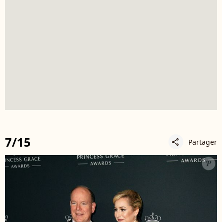
7/15
Partager
share