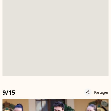
9/15
Partager
share