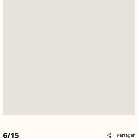
6/15
Partager
share