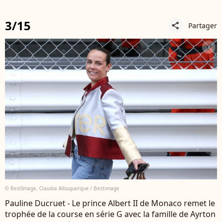
3/15
Partager
share
© BestImage, Claudia Albuquerque / Bestimage
Pauline Ducruet - Le prince Albert II de Monaco remet le
trophée de la course en série G avec la famille de Ayrton