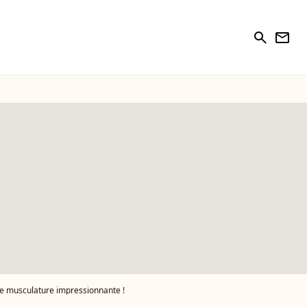
search
newsletter
ne musculature impressionnante !