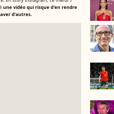
te. En story Instagram, ce mardi 7
té
une vidéo qui risque d'en rendre
baver d'autres.