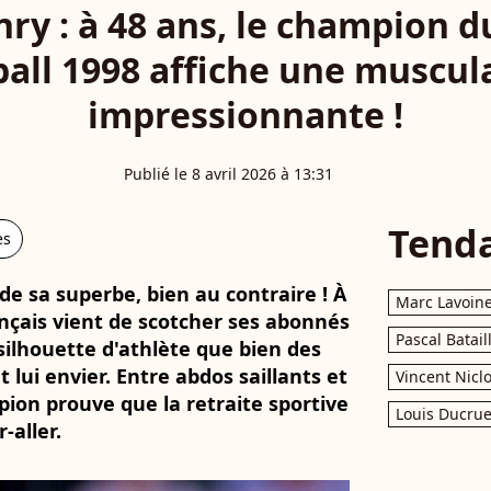
nry : à 48 ans, le champion 
ball 1998 affiche une muscul
impressionnante !
Publié le 8 avril 2026 à 13:31
Tend
es
de sa superbe, bien au contraire ! À
Marc Lavoin
rançais vient de scotcher ses abonnés
Pascal Batail
ilhouette d'athlète que bien des
 lui envier. Entre abdos saillants et
Vincent Nicl
ion prouve que la retraite sportive
Louis Ducrue
-aller.