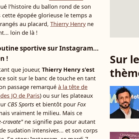
ué l'histoire du ballon rond de son
s cette épopée glorieuse le temps a
 rangés au placard,
Thierry Henry
ne
... loin de là !
outine sportive sur Instagram...
Sur 
en !
thèm
 tant que joueur,
Thierry Henry s'est
ce soit sur le banc de touche en tant
 son passage remarqué
à la tête de
 des JO de Paris
) ou sur les plateaux
our
CBS Sports
et bientôt pour
Fox
amais vraiment le milieu. Mais ce
e-cravate"
ne signifie pas pour autant
de sudation intensives... et son corps