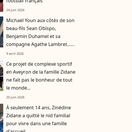
football français
24 juin 2026
Michaël Youn aux côtés de son
beau-fils Sean Obispo,
Benjamin Duhamel et sa
compagne Agathe Lambret...
tous à fond pour la victoire du
9 avril 2026
PSG
Ce projet de complexe sportif
en Aveyron de la famille Zidane
ne fait pas le bonheur de tout
le monde...
20 juin 2026
À seulement 14 ans, Zinédine
Zidane a quitté le nid familial
pour vivre dans une famille
d'accueil