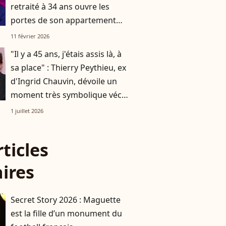
retraité à 34 ans ouvre les
portes de son appartement
acheté grâce à sa cagnotte
11 février 2026
"Il y a 45 ans, j'étais assis là, à
sa place" : Thierry Peythieu, ex
d'Ingrid Chauvin, dévoile un
moment très symbolique vécu
avec leur fils Tom, 10 ans
1 juillet 2026
rticles
aires
Secret Story 2026 : Maguette
est la fille d’un monument du