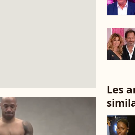
Les a
simil