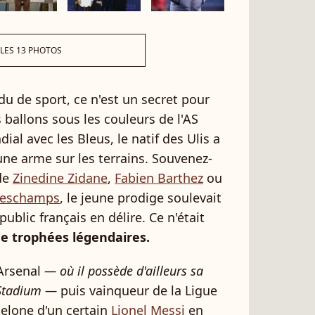
 LES 13 PHOTOS
u de sport, ce n'est un secret pour
ballons sous les couleurs de l'AS
al avec les Bleus, le natif des Ulis a
une arme sur les terrains. Souvenez-
 de
Zinedine Zidane
,
Fabien Barthez
ou
Deschamps
, le jeune prodige soulevait
blic français en délire. Ce n'était
de trophées légendaires.
'Arsenal
— où il possède d'ailleurs sa
 Stadium —
puis vainqueur de la Ligue
elone d'un certain
Lionel Messi
en