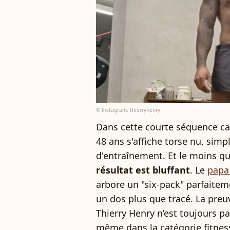
© Instagram, thierryhenry
Dans cette courte séquence cap
48 ans s'affiche torse nu, sim
d'entraînement. Et le moins que
résultat est bluffant
. Le
papa 
arbore un "six-pack" parfaiteme
un dos plus que tracé. La preu
Thierry Henry n’est toujours p
même dans la catégorie fitness