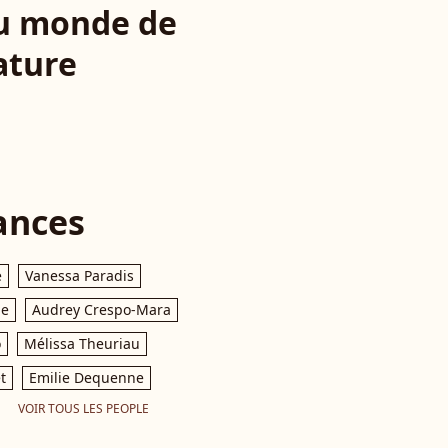
du monde de
ature
ances
e
Vanessa Paradis
le
Audrey Crespo-Mara
o
Mélissa Theuriau
t
Emilie Dequenne
VOIR TOUS LES PEOPLE