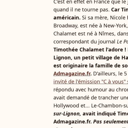
C'est en effet en France que l
quand il ne tourne pas.
Car Ti
américain.
Si sa mère, Nicole F
Broadway, est née à New-York, 
Chalamet est né à Nîmes, dans l
correspondant du journal
Le P
Timothée Chalamet l'adore !
Lignon, un petit village de H
est originaire la famille de s
Admagazine.fr
.
D'ailleurs, le
invité de l'émission "C à vous"
répondu avec humour au chro
avait demandé de trancher une
Hollywood et... Le-Chambon-su
sur-Lignon,
avait indiqué Tim
Admagazine.fr.
Pas seulement