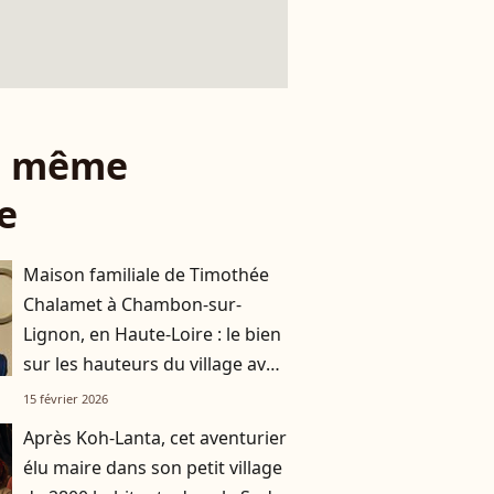
le même
e
Maison familiale de Timothée
Chalamet à Chambon-sur-
Lignon, en Haute-Loire : le bien
sur les hauteurs du village avec
"un petit jardin en pente"
15 février 2026
Après Koh-Lanta, cet aventurier
élu maire dans son petit village