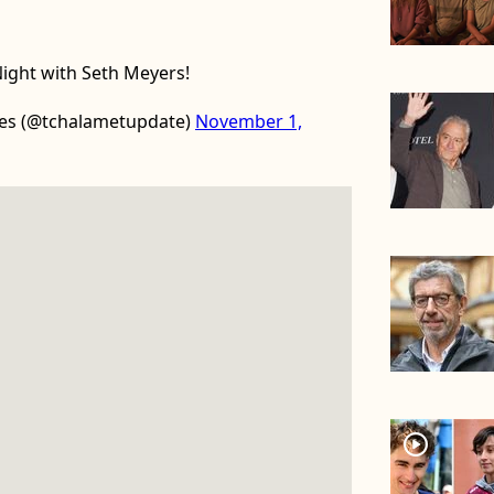
ight with Seth Meyers!
es (@tchalametupdate)
November 1,
player2