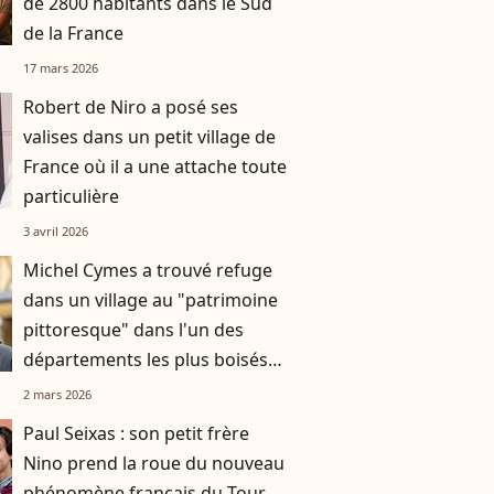
de 2800 habitants dans le Sud
de la France
17 mars 2026
Robert de Niro a posé ses
valises dans un petit village de
France où il a une attache toute
particulière
3 avril 2026
Michel Cymes a trouvé refuge
dans un village au "patrimoine
pittoresque" dans l'un des
départements les plus boisés
de France
2 mars 2026
Paul Seixas : son petit frère
Nino prend la roue du nouveau
phénomène français du Tour