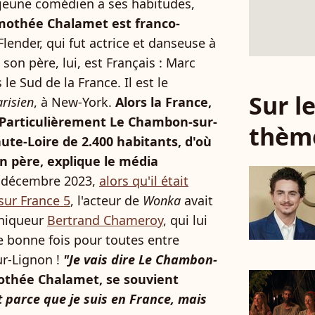
e jeune comédien a ses habitudes,
mothée Chalamet est franco-
lender, qui fut actrice et danseuse à
son père, lui, est Français : Marc
e Sud de la France. Il est le
Sur 
arisien
, à New-York.
Alors la France,
 Particulièrement Le Chambon-sur-
thèm
aute-Loire de 2.400 habitants, d'où
on père, explique le média
 5 décembre 2023,
alors qu'il était
 sur France 5
, l'acteur de
Wonka
avait
niqueur
Bertrand Chameroy
, qui lui
 bonne fois pour toutes entre
r-Lignon !
"Je vais dire Le Chambon-
othée Chalamet, se souvient
 parce que je suis en France, mais