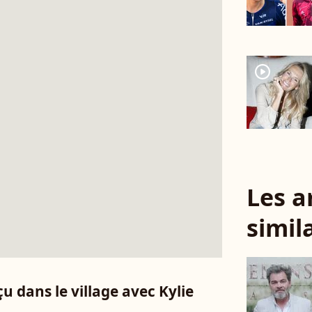
player2
Les a
simil
 dans le village avec Kylie