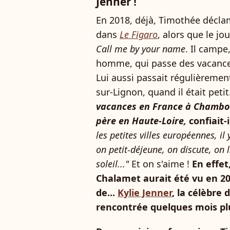
Jenner !
En 2018, déjà, Timothée déclam
dans
Le Figaro
, alors que le jo
Call me by your name
. Il campe
homme, qui passe des vacances 
Lui aussi passait régulièreme
sur-Lignon, quand il était petit
vacances en France à Chambon
père en Haute-Loire,
confiait-i
les petites villes européennes, il
on petit-déjeune, on discute, on l
soleil..."
Et on s'aime !
En effet
Chalamet aurait été vu en 202
de...
Kylie Jenner
, la célèbre
rencontrée quelques mois plu