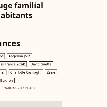
uge familial
habitants
ances
re
Angelina Jolie
iss France 2024)
David Guetta
ier
Charlotte Casiraghi
Zazie
Boidron
VOIR TOUS LES PEOPLE