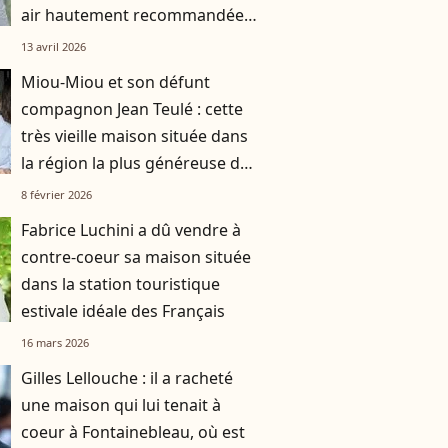
air hautement recommandée
par les professionnels
13 avril 2026
Miou-Miou et son défunt
compagnon Jean Teulé : cette
très vieille maison située dans
la région la plus généreuse de
France où ils ont passé de si
8 février 2026
belles heures
Fabrice Luchini a dû vendre à
contre-coeur sa maison située
dans la station touristique
estivale idéale des Français
16 mars 2026
Gilles Lellouche : il a racheté
une maison qui lui tenait à
coeur à Fontainebleau, où est