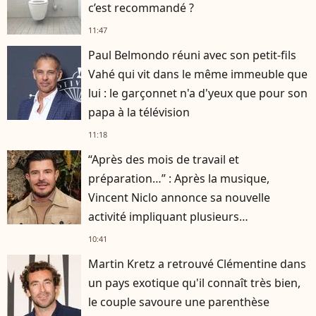
c’est recommandé ?
11:47
Paul Belmondo réuni avec son petit-fils
Vahé qui vit dans le même immeuble que
lui : le garçonnet n'a d'yeux que pour son
papa à la télévision
11:18
“Après des mois de travail et
préparation…” : Après la musique,
Vincent Niclo annonce sa nouvelle
activité impliquant plusieurs
personnalités
10:41
Martin Kretz a retrouvé Clémentine dans
un pays exotique qu'il connaît très bien,
le couple savoure une parenthèse