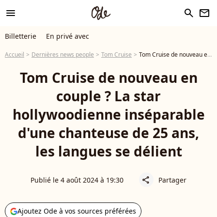
menu
search
newsletter
Billetterie
En privé avec
Accueil
Dernières news people
Tom Cruise
Tom Cruise de nouveau en couple ? La star hollywoodienne inséparable d'une jeune artiste de 25 ans, les langues se délient
Tom Cruise de nouveau en
couple ? La star
hollywoodienne inséparable
d'une chanteuse de 25 ans,
les langues se délient
Publié le 4 août 2024 à 19:30
Partager
share
Ajoutez Ode à vos sources préférées