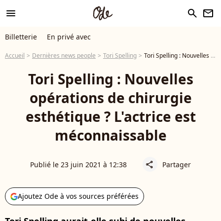
menu
search
newsletter
Billetterie
En privé avec
Accueil
Dernières news people
Tori Spelling
Tori Spelling : Nouvelles opérations de chirurgie esthétique ? L'actrice est méconnaissable
Tori Spelling : Nouvelles
opérations de chirurgie
esthétique ? L'actrice est
méconnaissable
Publié le 23 juin 2021 à 12:38
Partager
share
Ajoutez Ode à vos sources préférées