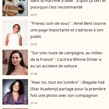
dans la machine à laver : à quoi ça sert et
pourquoi c’est recommandé
22:27
"Prenez soin de vous" : Amel Bent tourne
player2
une page importante et s'adresse à son
public
22:03
"Sur une route de campagne, au milieu
de la France" : L'actrice Minnie Driver a
eu un accident de voiture
21:40
"Avec toi, tout est lumière" : Magalie Vaé
(Star Academy) partage pour la première
fois une photo avec son compagnon
21:16