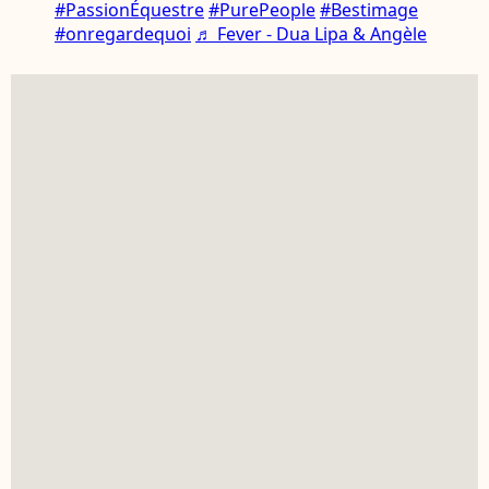
#PassionÉquestre
#PurePeople
#Bestimage
#onregardequoi
♬ Fever - Dua Lipa & Angèle