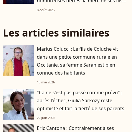
nombreuses dettes, la mère de ses fils
s'est occupée de tout
8 août 2026
Les articles similaires
Marius Colucci : Le fils de Coluche vit
dans une petite commune rurale en
Occitanie, sa femme Sarah est bien
connue des habitants
15 mai 2026
"Ca ne s'est pas passé comme prévu" :
après l'échec, Giulia Sarkozy reste
optimiste et fait la fierté de ses parents
22 juin 2026
Eric Cantona : Contrairement à ses