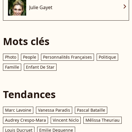
chevron_right
Julie Gayet
Mots clés
Photo
People
Personnalités Françaises
Politique
Famille
Enfant De Star
Tendances
Marc Lavoine
Vanessa Paradis
Pascal Bataille
Audrey Crespo-Mara
Vincent Niclo
Mélissa Theuriau
Louis Ducruet
Emilie Dequenne