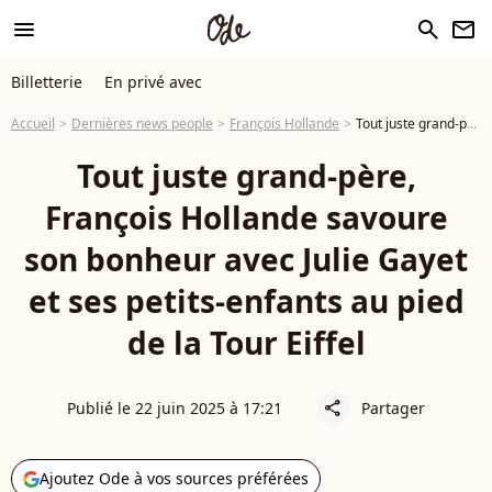
menu
search
newsletter
Billetterie
En privé avec
Accueil
Dernières news people
François Hollande
Tout juste grand-père, François Hollande savoure son bonheur avec Julie Gayet et ses petits-enfants au pied de la Tour Eiffel
Tout juste grand-père,
François Hollande savoure
son bonheur avec Julie Gayet
et ses petits-enfants au pied
de la Tour Eiffel
Publié le 22 juin 2025 à 17:21
Partager
share
Ajoutez Ode à vos sources préférées