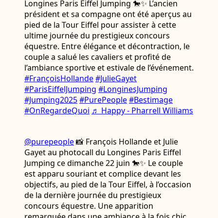
Longines Paris Eiffel Jumping 🐎✨ L’ancien
président et sa compagne ont été aperçus au
pied de la Tour Eiffel pour assister à cette
ultime journée du prestigieux concours
équestre. Entre élégance et décontraction, le
couple a salué les cavaliers et profité de
l’ambiance sportive et estivale de l’événement.
#FrançoisHollande
#JulieGayet
#ParisEiffelJumping
#LonginesJumping
#Jumping2025
#PurePeople
#Bestimage
#OnRegardeQuoi
♬ Happy - Pharrell Williams
@purepeople
📸 François Hollande et Julie
Gayet au photocall du Longines Paris Eiffel
Jumping ce dimanche 22 juin 🐎✨ Le couple
est apparu souriant et complice devant les
objectifs, au pied de la Tour Eiffel, à l’occasion
de la dernière journée du prestigieux
concours équestre. Une apparition
remarquée dans une ambiance à la fois chic