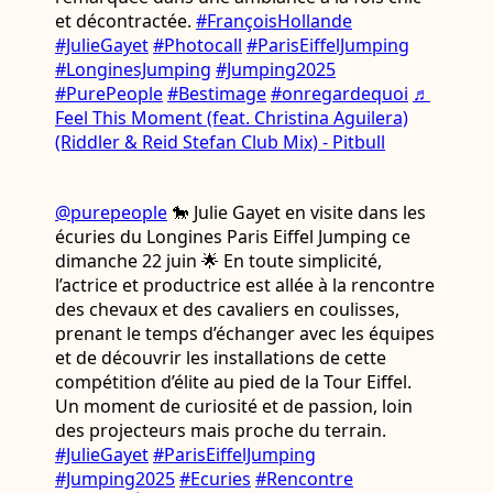
et décontractée.
#FrançoisHollande
#JulieGayet
#Photocall
#ParisEiffelJumping
#LonginesJumping
#Jumping2025
#PurePeople
#Bestimage
#onregardequoi
♬
Feel This Moment (feat. Christina Aguilera)
(Riddler & Reid Stefan Club Mix) - Pitbull
@purepeople
🐎 Julie Gayet en visite dans les
écuries du Longines Paris Eiffel Jumping ce
dimanche 22 juin 🌟 En toute simplicité,
l’actrice et productrice est allée à la rencontre
des chevaux et des cavaliers en coulisses,
prenant le temps d’échanger avec les équipes
et de découvrir les installations de cette
compétition d’élite au pied de la Tour Eiffel.
Un moment de curiosité et de passion, loin
des projecteurs mais proche du terrain.
#JulieGayet
#ParisEiffelJumping
#Jumping2025
#Ecuries
#Rencontre