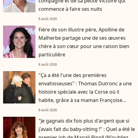
compagne et de sa petite Victoire qui
commence à faire ses nuits
8 août 2026
Fière de son illustre père, Apolline de
Malherbe partage une de ses œuvres
chère à son cœur pour une raison bien
particulière
8 août 2026
"Ça a été l'une des premières
envahisseuses" : Thomas Dutronc a une
histoire spéciale avec la Corse où il
habite, grâce à sa maman Françoise
Hardy
8 août 2026
"Je gagnais dix fois plus d'argent que si
j'avais fait du baby-sitting !" : Quel a été le
premier job de Magali Ripoll (N'oubliez