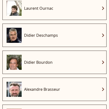
chevron_right
Laurent Ournac
chevron_right
Didier Deschamps
chevron_right
Didier Bourdon
chevron_right
Alexandre Brasseur