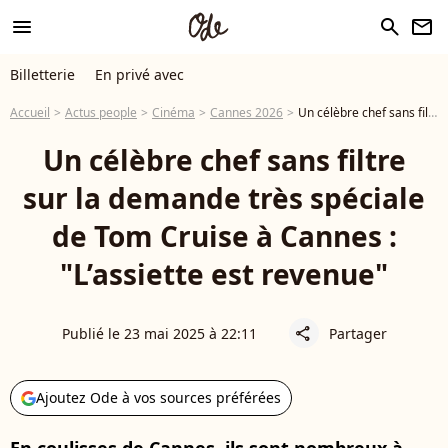
menu
search
newsletter
Billetterie
En privé avec
Accueil
Actus people
Cinéma
Cannes 2026
Un célèbre chef sans filtre sur la demande très spéciale de Tom Cruise à Cannes : "L’assiette est revenue"
Un célèbre chef sans filtre
sur la demande très spéciale
de Tom Cruise à Cannes :
"L’assiette est revenue"
Publié le 23 mai 2025 à 22:11
Partager
share
Ajoutez Ode à vos sources préférées