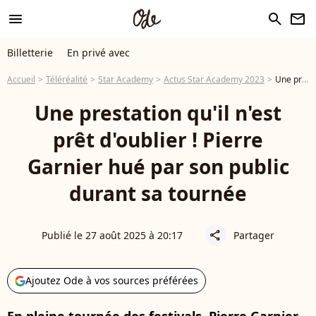
menu
search
newsletter
Billetterie
En privé avec
Accueil
Téléréalité
Star Academy
Actus Star Academy 2023
Une prestation qu'il n'est prêt d'oublier ! Pierre Garnier hué par son public durant sa tournée
Une prestation qu'il n'est
prêt d'oublier ! Pierre
Garnier hué par son public
durant sa tournée
Publié le 27 août 2025 à 20:17
Partager
share
Ajoutez Ode à vos sources préférées