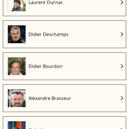
chevron_right
Laurent Ournac
chevron_right
Didier Deschamps
chevron_right
Didier Bourdon
chevron_right
Alexandre Brasseur