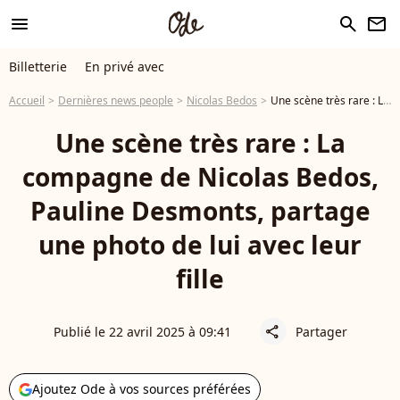
menu
search
newsletter
Billetterie
En privé avec
Accueil
Dernières news people
Nicolas Bedos
Une scène très rare : La compagne de Nicolas Bedos, Pauline Desmonts, partage une photo de lui avec leur fille
Une scène très rare : La
compagne de Nicolas Bedos,
Pauline Desmonts, partage
une photo de lui avec leur
fille
Publié le 22 avril 2025 à 09:41
Partager
share
Ajoutez Ode à vos sources préférées