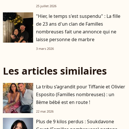
de sa vie
25 juillet 2026
"Hier, le temps s'est suspendu" : La fille
de 23 ans d'un clan de Familles
nombreuses fait une annonce qui ne
laisse personne de marbre
3 mars 2026
Les articles similaires
La tribu s’agrandit pour Tiffanie et Olivier
Esposito (Familles nombreuses) : un
8ème bébé est en route !
22 mai 2026
Plus de 9 kilos perdus : Soukdavone