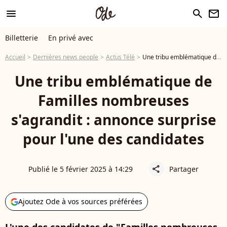
menu
search
newsletter
Billetterie
En privé avec
Accueil
Dernières news people
Actus Télé
Une tribu emblématique de Familles nombreuses s'agrandit : annonce surprise pour l'une des candidates
Une tribu emblématique de
Familles nombreuses
s'agrandit : annonce surprise
pour l'une des candidates
Publié le 5 février 2025 à 14:29
Partager
share
Ajoutez Ode à vos sources préférées