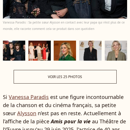
Vanessa Paradis : Sa petite sœur Alysson en contact avec leur papa qui n'est plus de ce
monde, elle raconte comment cela se produit dans son quotidien
VOIR LES 25 PHOTOS
Si
Vanessa Paradis
est une figure incontournable
de la chanson et du cinéma français, sa petite
sœur
Alysson
n’est pas en reste. Actuellement à
l’affiche de la pièce
Amis pour la vie
au Théâtre de
l’Œuvre jusqu’au 29 juin 2025, l’actrice de 40 ans