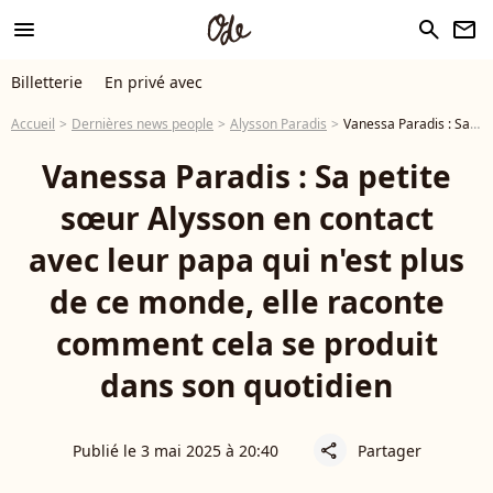
menu
search
newsletter
Billetterie
En privé avec
Accueil
Dernières news people
Alysson Paradis
Vanessa Paradis : Sa petite sœur Alysson en contact avec leur papa qui n'est plus de ce monde, elle raconte comment cela se produit dans son quotidien
Vanessa Paradis : Sa petite
sœur Alysson en contact
avec leur papa qui n'est plus
de ce monde, elle raconte
comment cela se produit
dans son quotidien
Publié le 3 mai 2025 à 20:40
Partager
share