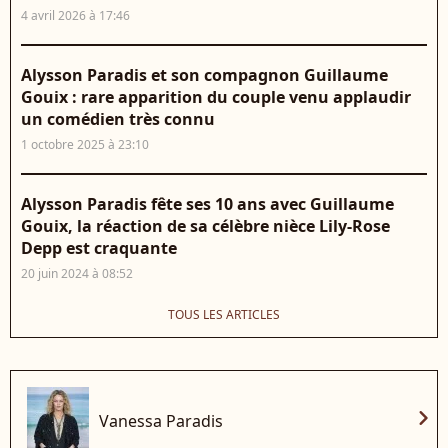
4 avril 2026 à 17:46
Alysson Paradis et son compagnon Guillaume
Gouix : rare apparition du couple venu applaudir
un comédien très connu
1 octobre 2025 à 23:10
Alysson Paradis fête ses 10 ans avec Guillaume
Gouix, la réaction de sa célèbre nièce Lily-Rose
Depp est craquante
20 juin 2024 à 08:52
TOUS LES ARTICLES
chevron_right
Vanessa Paradis