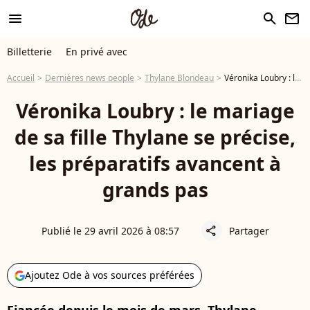
menu
search
newsletter
Billetterie
En privé avec
Accueil
Dernières news people
Thylane Blondeau
Véronika Loubry : le mariage de sa fille Thylane se précise, les préparatifs avancent à grands pas
Véronika Loubry : le mariage
de sa fille Thylane se précise,
les préparatifs avancent à
grands pas
Publié le 29 avril 2026 à 08:57
Partager
share
Ajoutez Ode à vos sources préférées