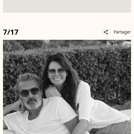
7/17
Partager
share