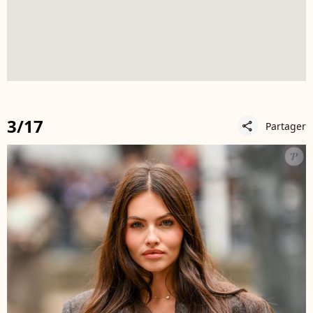
3/17
Partager
share