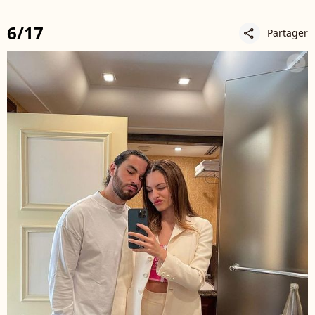
6/17
Partager
share