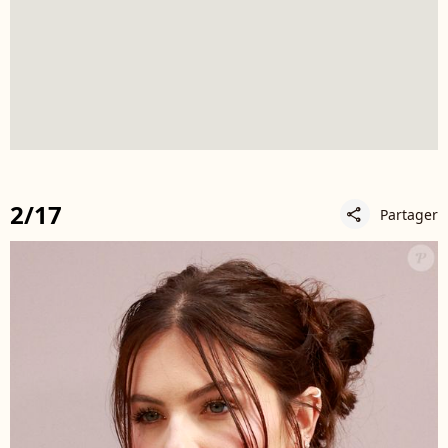
2/17
Partager
share