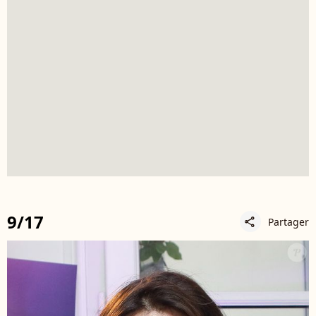
9/17
Partager
share