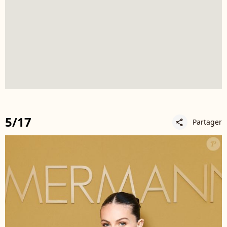
5/17
Partager
share