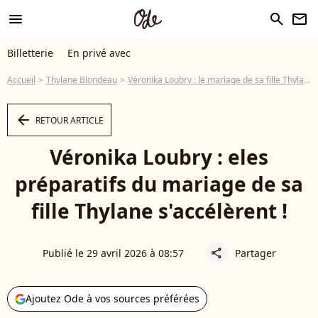
menu
search
newsletter
Billetterie
En privé avec
Accueil
Thylane Blondeau
Véronika Loubry : le mariage de sa fille Thylane se précise, les préparatifs avancent à grands pas
arrow_left
RETOUR ARTICLE
Véronika Loubry : eles
préparatifs du mariage de sa
fille Thylane s'accélèrent !
Publié le 29 avril 2026 à 08:57
Partager
share
Ajoutez Ode à vos sources préférées