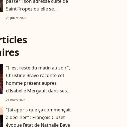
passer : son adresse culte de
Saint-Tropez où elle se
précipite "deux à trois fois par
23 juillet 2026
jour"
rticles
aires
"Il est resté du matin au soir",
Christine Bravo raconte cet
homme présent auprès
d’Isabelle Mergault dans ses
derniers instants
21 mars 2026
“J’ai appris que ça commençait
à décliner” : François Cluzet
évoque l’état de Nathalie Baye