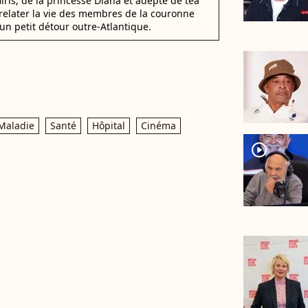
irls, de la princesse Diana et adepte de tea
elater la vie des membres de la couronne
un petit détour outre-Atlantique.
Maladie
Santé
Hôpital
Cinéma
player2