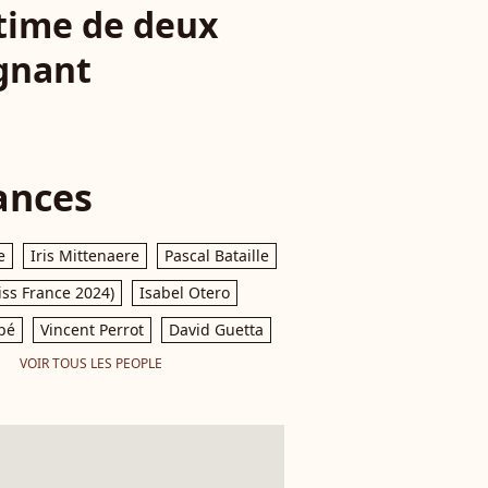
ctime de deux
ignant
ances
e
Iris Mittenaere
Pascal Bataille
iss France 2024)
Isabel Otero
pé
Vincent Perrot
David Guetta
VOIR TOUS LES PEOPLE