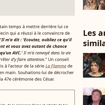
ain temps à mettre derrière lui ce
Les a
decin qui a réussi à le convaincre de
"
Il m'a dit : 'Ecoutez, oubliez ce qu'il
simil
dent et vous avez autant de chance
 qu'un AVC.'
Il m'a renvoyé dans la vie
rrêter d'y faire attention
." Un conseil
s à l'acteur de la série
La Flamme
de
e en main. Souhaitons-lui de décrocher
e la 47e cérémonie des César.
player2