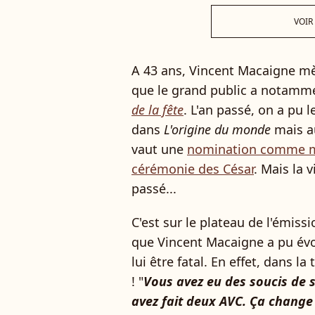
VOIR
A 43 ans, Vincent Macaigne mèn
que le grand public a notamm
de la fête
. L'an passé, on a pu l
dans
L'origine du monde
mais a
vaut une
nomination comme mei
cérémonie des César
. Mais la v
passé...
C'est sur le plateau de l'émiss
que Vincent Macaigne a pu évo
lui être fatal. En effet, dans la
! "
Vous avez eu des soucis de s
avez fait deux AVC. Ça change l