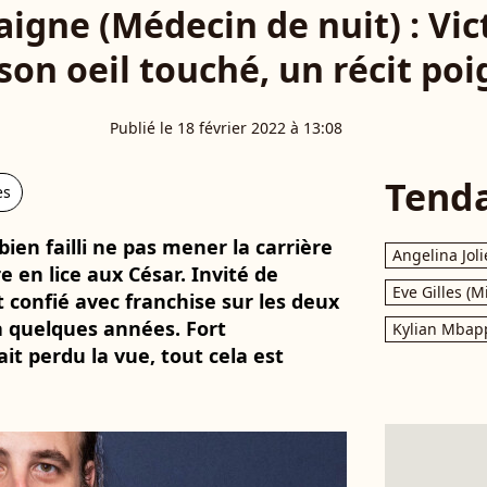
igne (Médecin de nuit) : Vi
son oeil touché, un récit po
Publié le 18 février 2022 à 13:08
Tend
es
ien failli ne pas mener la carrière
Angelina Joli
e en lice aux César. Invité de
Eve Gilles (M
st confié avec franchise sur les deux
 a quelques années. Fort
Kylian Mbap
it perdu la vue, tout cela est