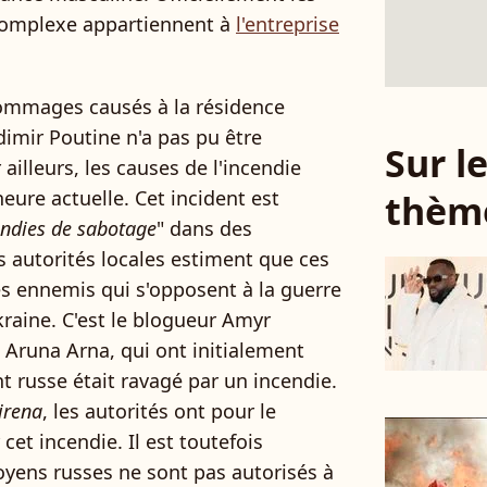
complexe appartiennent à
l'entreprise
 dommages causés à la résidence
imir Poutine n'a pas pu être
Sur 
ailleurs, les causes de l'incendie
eure actuelle. Cet incident est
thèm
endies de sabotage
" dans des
es autorités locales estiment que ces
es ennemis qui s'opposent à la guerre
kraine. C'est le blogueur Amyr
e Aruna Arna, qui ont initialement
nt russe était ravagé par un incendie.
irena
, les autorités ont pour le
t incendie. Il est toutefois
oyens russes ne sont pas autorisés à