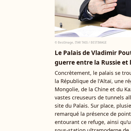
© BestImage, ITAR TASS / BESTIMAGE
Le Palais de Vladimir Pout
guerre entre la Russie et 
Concrètement, le palais se tro
la République de l'Altaï, une r
Mongolie, de la Chine et du Ka
vastes creuseurs de tunnels al
site du Palais. Sur place, plu
remarqué la présence de points
entourant ce refuge, ainsi qu'u
sous-station ultramoderne de 1