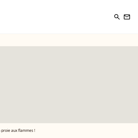
search
newsletter
n proie aux flammes !