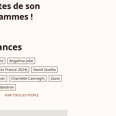
tes de son
lammes !
ances
re
Angelina Jolie
iss France 2024)
David Guetta
ier
Charlotte Casiraghi
Zazie
Boidron
VOIR TOUS LES PEOPLE