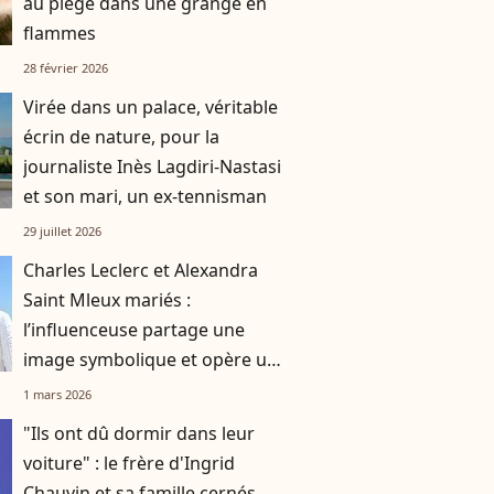
au piège dans une grange en
flammes
28 février 2026
Virée dans un palace, véritable
écrin de nature, pour la
journaliste Inès Lagdiri-Nastasi
et son mari, un ex-tennisman
29 juillet 2026
Charles Leclerc et Alexandra
Saint Mleux mariés :
l’influenceuse partage une
image symbolique et opère un
changement de taille
1 mars 2026
"Ils ont dû dormir dans leur
voiture" : le frère d'Ingrid
Chauvin et sa famille cernés