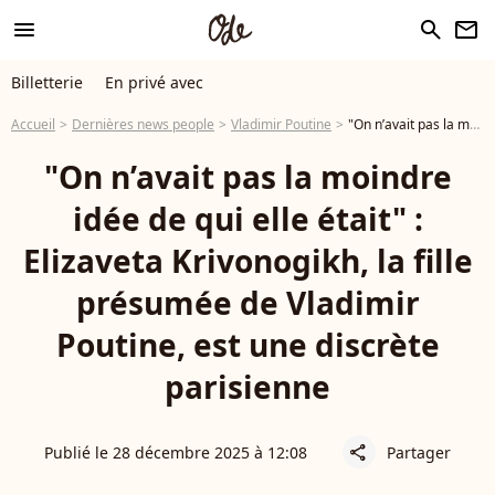
menu
search
newsletter
Billetterie
En privé avec
Accueil
Dernières news people
Vladimir Poutine
"On n’avait pas la moindre idée de qui elle était" : Elizaveta Krivonogikh, la fille présumée de Vladimir Poutine, est une discrète parisienne
"On n’avait pas la moindre
idée de qui elle était" :
Elizaveta Krivonogikh, la fille
présumée de Vladimir
Poutine, est une discrète
parisienne
Publié le 28 décembre 2025 à 12:08
Partager
share