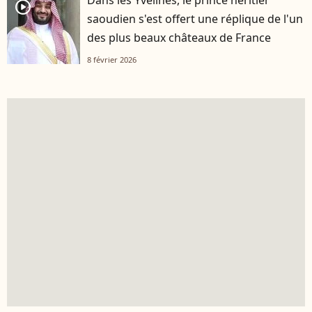
Dans les Yvelines, le prince héritier
player2
saoudien s'est offert une réplique de l'un
des plus beaux châteaux de France
8 février 2026