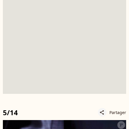
5/14
Partager
share