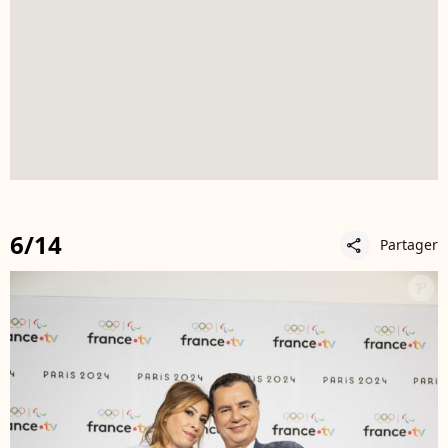
6/14
Partager
share