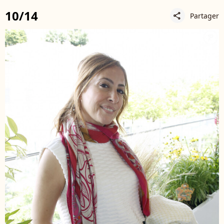
10/14
Partager
share