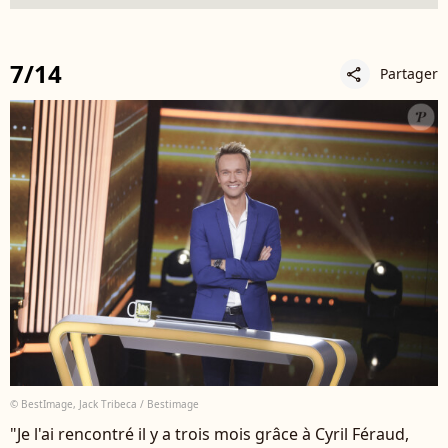
7/14
Partager
share
© BestImage, Jack Tribeca / Bestimage
"Je l'ai rencontré il y a trois mois grâce à Cyril Féraud,