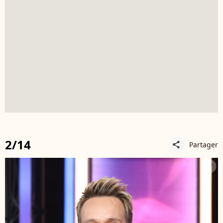
2/14
Partager
share