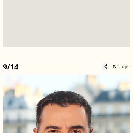
9/14
Partager
share