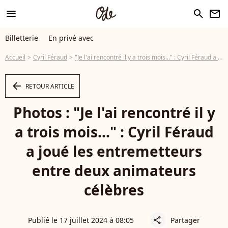
menu
search
newsletter
Billetterie
En privé avec
Accueil
Cyril Féraud
"Je l'ai rencontré il y a trois mois..." : Cyril Féraud a joué les entremetteurs entre deux animateurs célèbres
arrow_left
RETOUR ARTICLE
Photos : "Je l'ai rencontré il y
a trois mois..." : Cyril Féraud
a joué les entremetteurs
entre deux animateurs
célèbres
Publié le 17 juillet 2024 à 08:05
Partager
share