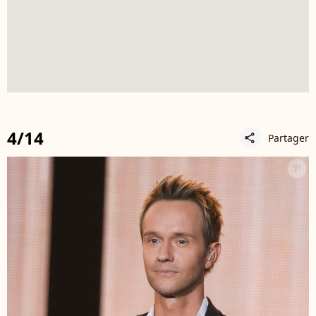
4/14
Partager
share