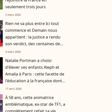
rejoindre la France en
seulement trois jours
5 mars 2026
Rien ne va plus entre Ici tout
commence et Demain nous
appartient : la justice a rendu
son verdict, des centaines de
milliers d'euros en jeu
4 mars 2026
Natalie Portman a choisi
d'élever ses enfants Aleph et
Amalia à Paris : cette facette de
l'éducation à la française dont
elle est fan
17 avril 2026
À 58 ans, cette animatrice
emblématique, ex-star de TF1, a
complètement refait sa vie