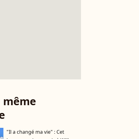
le même
e
"Il a changé ma vie" : Cet