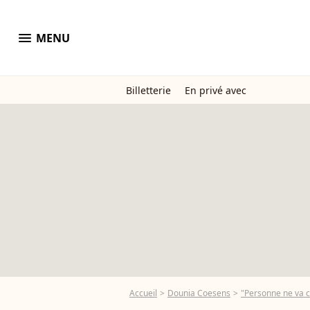
menu
MENU
Billetterie
En privé avec
Accueil
Dounia Coesens
"Personne ne va c