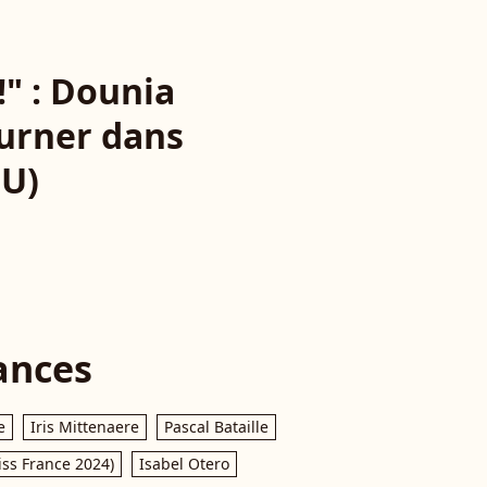
" : Dounia
ourner dans
LU)
ances
e
Iris Mittenaere
Pascal Bataille
iss France 2024)
Isabel Otero