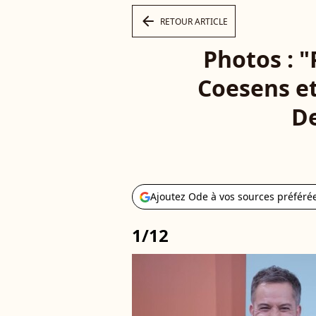
arrow_left
RETOUR ARTICLE
Photos : 
Coesens et
De
Ajoutez Ode à vos sources préféré
1/12