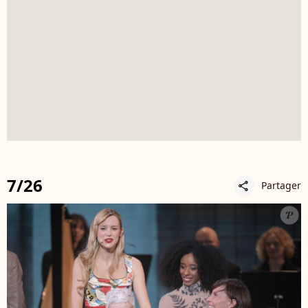
7/26
Partager
share