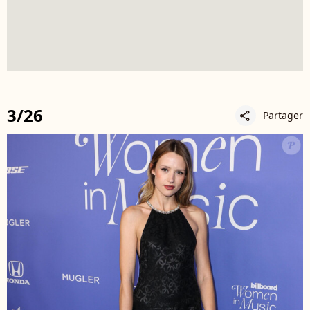
3/26
Partager
share