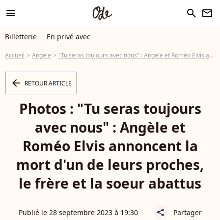
menu
search
newsletter
Billetterie
En privé avec
Accueil
Angèle
"Tu seras toujours avec nous" : Angèle et Roméo Elvis annoncent la mort d'un de leurs proches, le frère et la soeur abattus
arrow_left
RETOUR ARTICLE
Photos : "Tu seras toujours
avec nous" : Angèle et
Roméo Elvis annoncent la
mort d'un de leurs proches,
le frère et la soeur abattus
Publié le 28 septembre 2023 à 19:30
Partager
share