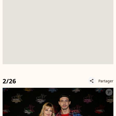
2/26
Partager
share