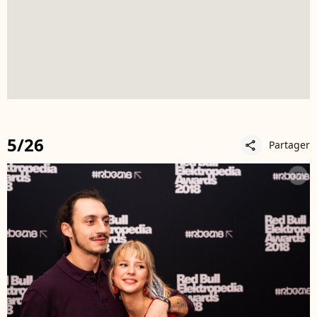
5/26
Partager
share