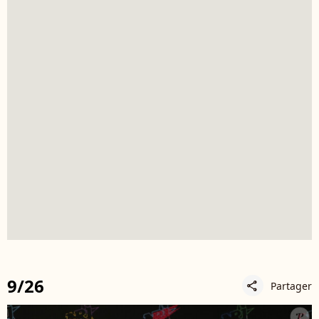
9/26
Partager
share