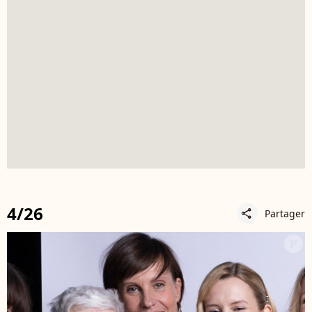
4/26
Partager
share