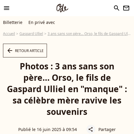
menu
search
newsletter
Billetterie
En privé avec
Accueil
Gaspard Ulliel
3 ans sans son père... Orso, le fils de Gaspard Ulliel en "manque" : sa célèbre mère ravive les souvenirs
arrow_left
RETOUR ARTICLE
Photos : 3 ans sans son
père... Orso, le fils de
Gaspard Ulliel en "manque" :
sa célèbre mère ravive les
souvenirs
Publié le 16 juin 2025 à 09:54
Partager
share