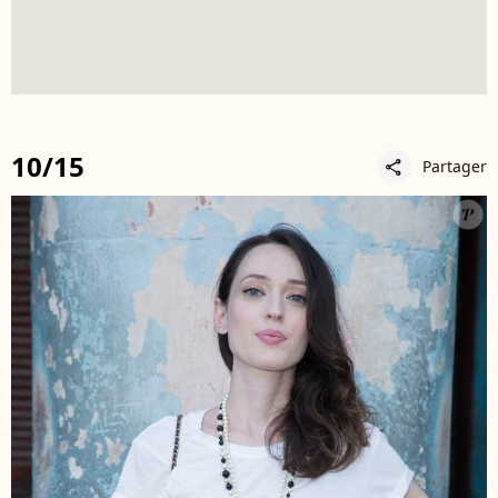
10/15
Partager
share