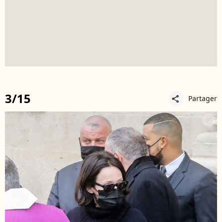
3/15
Partager
share