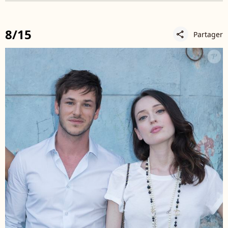
8/15
Partager
share