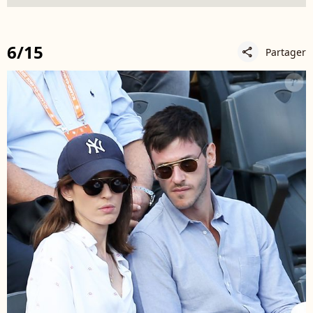
6/15
Partager
share