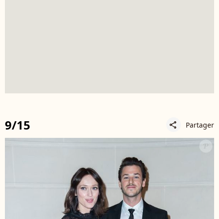
9/15
Partager
share