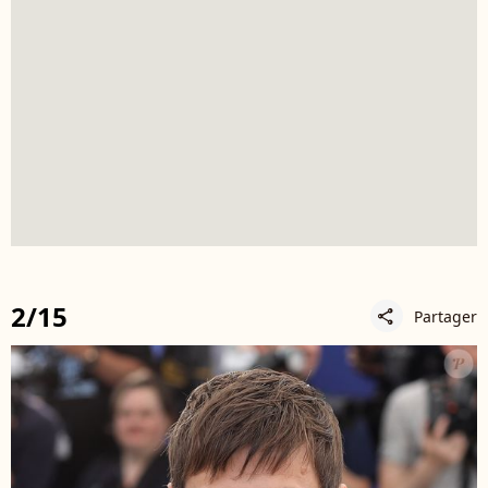
2/15
Partager
share