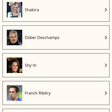
chevron_right
Shakira
chevron_right
Didier Deschamps
chevron_right
Shy'm
chevron_right
Franck Ribéry