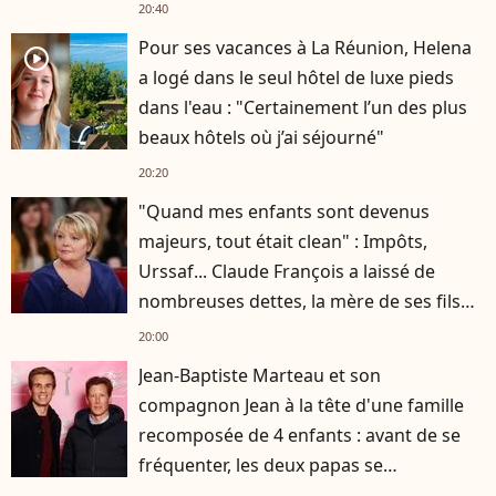
20:40
Pour ses vacances à La Réunion, Helena
player2
a logé dans le seul hôtel de luxe pieds
dans l'eau : "Certainement l’un des plus
beaux hôtels où j’ai séjourné"
20:20
"Quand mes enfants sont devenus
majeurs, tout était clean" : Impôts,
Urssaf... Claude François a laissé de
nombreuses dettes, la mère de ses fils
s'est occupée de tout
20:00
Jean-Baptiste Marteau et son
compagnon Jean à la tête d'une famille
recomposée de 4 enfants : avant de se
fréquenter, les deux papas se
connaissaient depuis des années