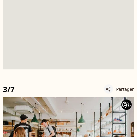
3/7
Partager
share