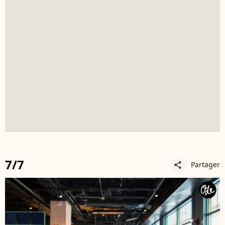
7/7
Partager
share