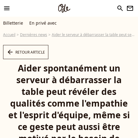
menu
search
newsletter
Billetterie
En privé avec
Accueil
Dernières news
Aider le serveur à débarrasser la table peut sembler être un geste aimable : les psychologues y voient quelque chose de bien plus profond.
arrow_left
RETOUR ARTICLE
Aider spontanément un
serveur à débarrasser la
table peut révéler des
qualités comme l'empathie
et l'esprit d'équipe, même si
ce geste peut aussi être