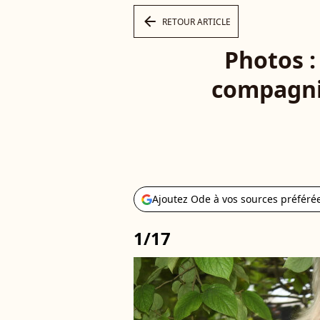
arrow_left
RETOUR ARTICLE
Photos :
compagnie
Ajoutez Ode à vos sources préféré
1/17