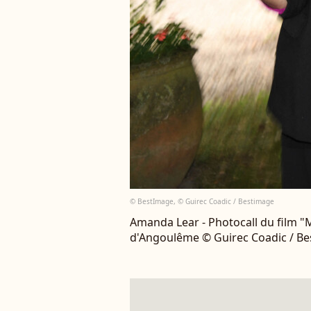
© BestImage, © Guirec Coadic / Bestimage
Amanda Lear - Photocall du film "M
d'Angoulême © Guirec Coadic / B