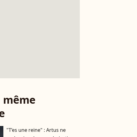
le même
e
"T’es une reine" : Artus ne