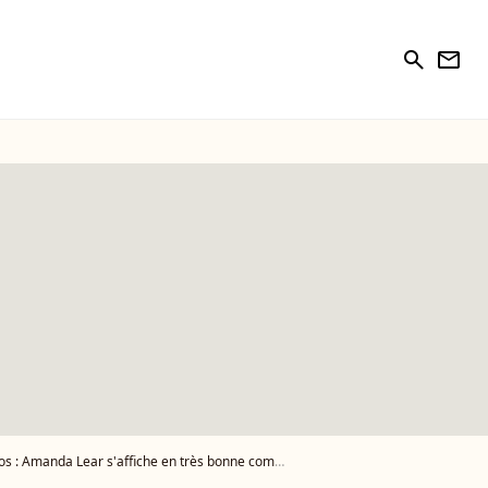
search
newsletter
Amanda Lear s'affiche en très bonne compagnie : cet homme ultra-sexy dont elle est proche...