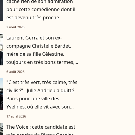
cache rien de son admiration
pour cette comédienne dont il
est devenu très proche
2 août 2026
Laurent Gerra et son ex-
compagne Christelle Bardet,
mère de sa fille Célestine,
toujours en très bons termes,
la preuve en images
6 août 2026
"C'est très vert, très calme, très
civilisé" : Julie Andrieu a quitté
Paris pour une ville des
Yvelines, où elle vit avec son
mari et leurs deux enfants
17 avril 2026
The Voice : cette candidate est