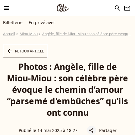
menu
search
newsletter
Billetterie
En privé avec
Accueil
Miou-Miou
Angèle, fille de Miou-Miou : son célèbre père évoque le chemin d’amour “parsemé d'embûches” qu’ils ont connu
arrow_left
RETOUR ARTICLE
Photos : Angèle, fille de
Miou-Miou : son célèbre père
évoque le chemin d’amour
“parsemé d'embûches” qu’ils
ont connu
Publié le 14 mai 2025 à 18:27
Partager
share