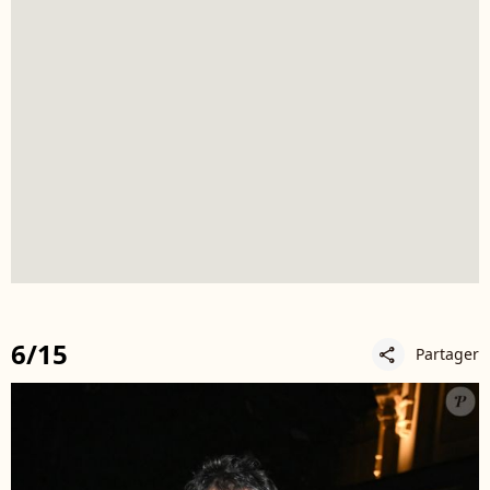
6/15
Partager
share