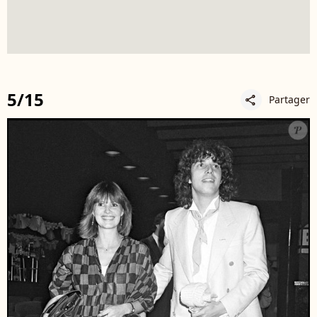
5/15
Partager
share