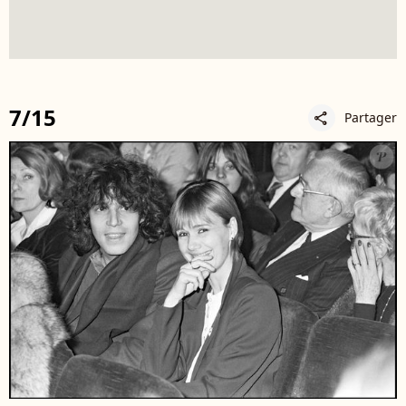
7/15
Partager
share