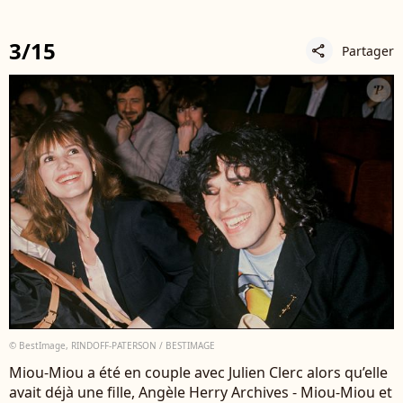
3/15
Partager
share
© BestImage, RINDOFF-PATERSON / BESTIMAGE
Miou-Miou a été en couple avec Julien Clerc alors qu’elle
avait déjà une fille, Angèle Herry Archives - Miou-Miou et