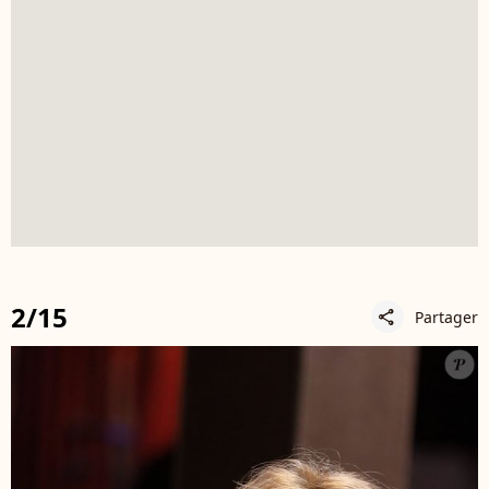
2/15
Partager
share