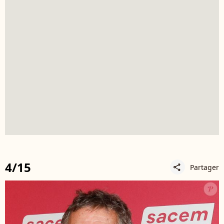
4/15
Partager
share