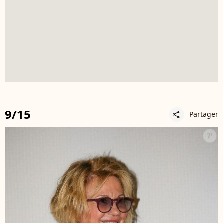
9/15
Partager
share