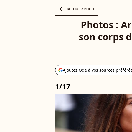
arrow_left
RETOUR ARTICLE
Photos : A
son corps d
Ajoutez Ode à vos sources préféré
1/17