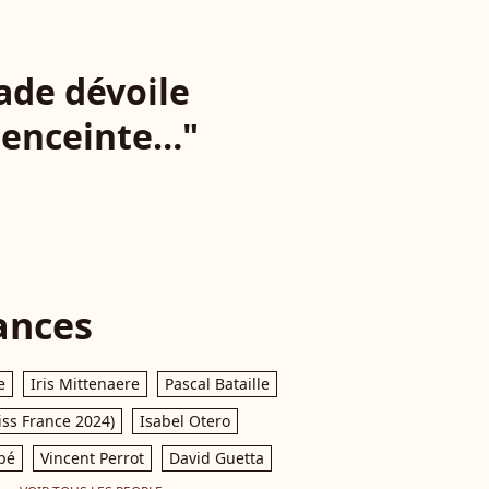
ade dévoile
s enceinte…"
ances
e
Iris Mittenaere
Pascal Bataille
iss France 2024)
Isabel Otero
pé
Vincent Perrot
David Guetta