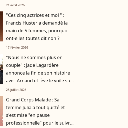
connait déjà bien
21 avril 2026
"Ces cinq actrices et moi " :
Francis Huster a demandé la
main de 5 femmes, pourquoi
ont-elles toutes dit non ?
17 février 2026
"Nous ne sommes plus en
couple" : Jade Lagardère
annonce la fin de son histoire
avec Arnaud et lève le voile sur
leur arrangement très
23 juillet 2026
particulier
Grand Corps Malade : Sa
femme Julia a tout quitté et
s'est mise "en pause
professionnelle" pour le suivre