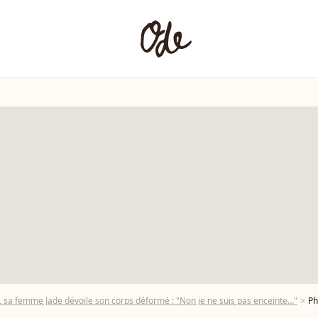
 sa femme Jade dévoile son corps déformé : "Non je ne suis pas enceinte…"
Photo