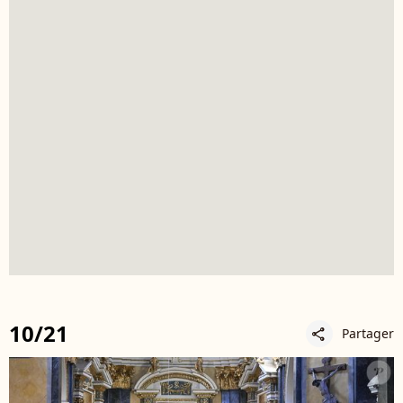
10/21
Partager
share