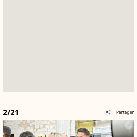
2/21
Partager
share