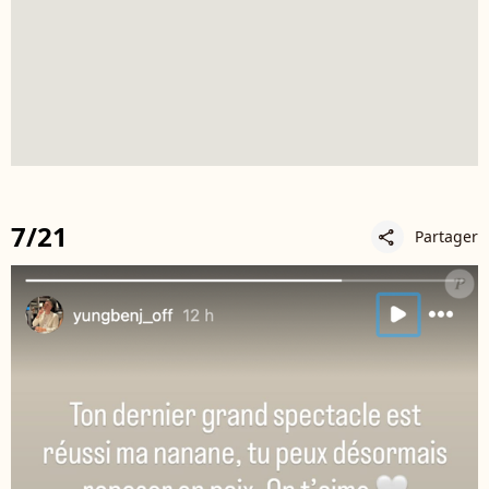
7/21
Partager
share