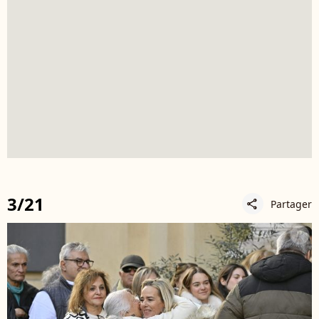
3/21
Partager
share