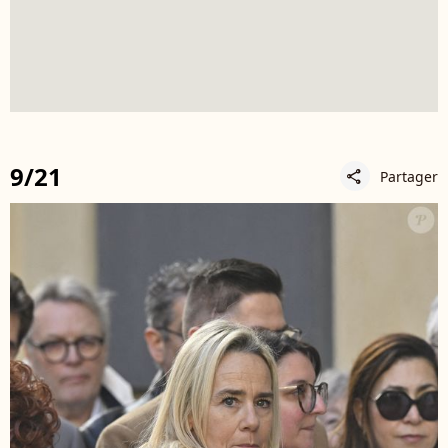
9/21
Partager
share