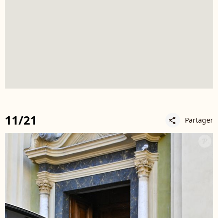
11/21
Partager
share