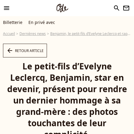
menu
search
newsletter
Billetterie
En privé avec
Accueil
Dernières news
Benjamin, le petit-fils d’Evelyne Leclercq et rappeur, a eu un rôle important lors de la cérémonie
arrow_left
RETOUR ARTICLE
Le petit-fils d’Evelyne
Leclercq, Benjamin, star en
devenir, présent pour rendre
un dernier hommage à sa
grand-mère : des photos
touchantes de leur