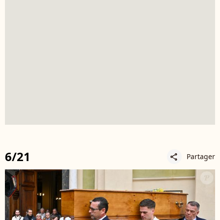
6/21
Partager
share