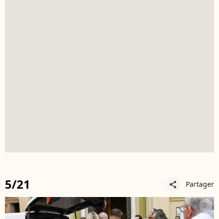
5/21
Partager
share