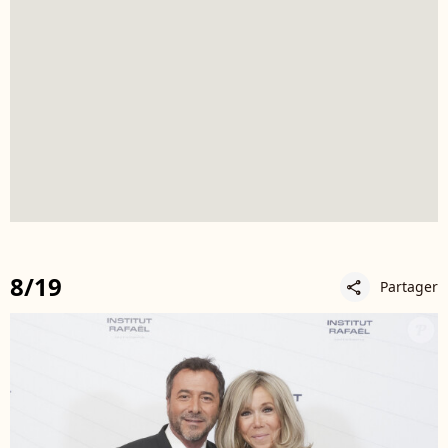
8/19
Partager
share