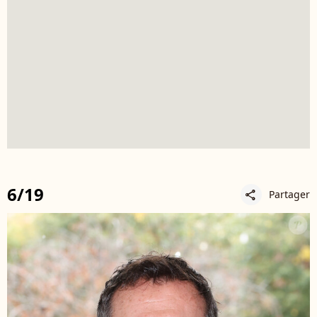
6/19
Partager
share