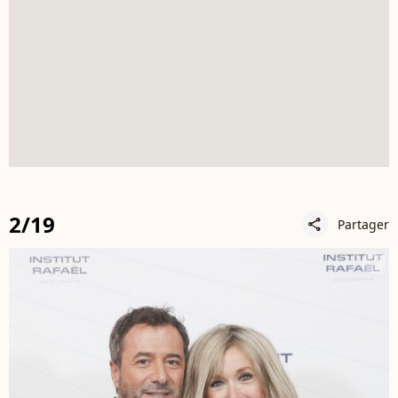
2/19
Partager
share