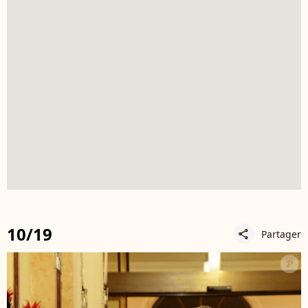
10/19
Partager
share