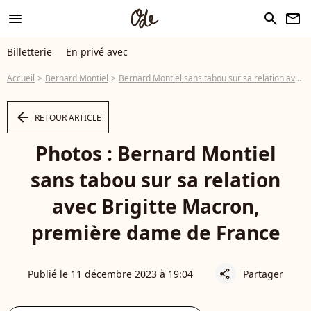
menu
search
newsletter
Billetterie
En privé avec
Accueil
Bernard Montiel
Bernard Montiel sans tabou sur sa relation avec Brigitte Macron, première dame de France
arrow_left
RETOUR ARTICLE
Photos : Bernard Montiel
sans tabou sur sa relation
avec Brigitte Macron,
première dame de France
Publié le 11 décembre 2023 à 19:04
Partager
share