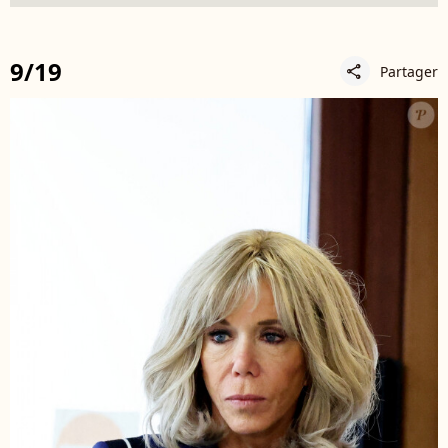
9/19
Partager
share