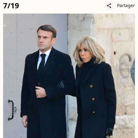
7/19
Partager
share