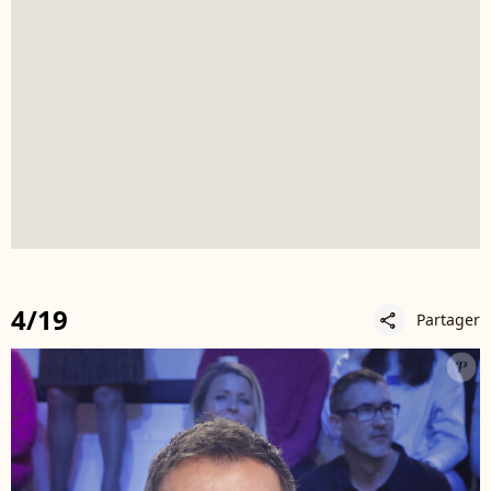
4/19
Partager
share