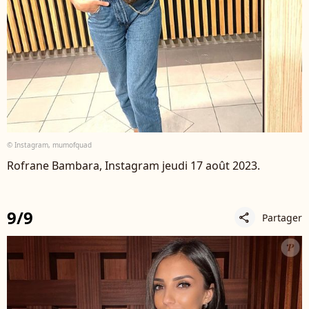
© Instagram, mumofquad
Rofrane Bambara, Instagram jeudi 17 août 2023.
9/9
Partager
share