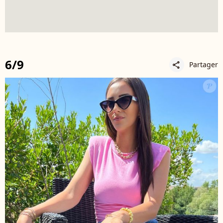
6/9
Partager
share