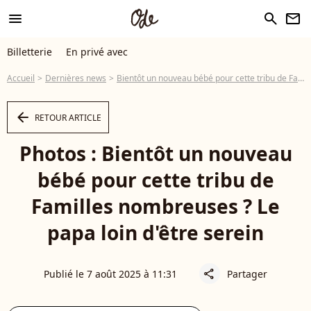
menu
search
newsletter
Billetterie
En privé avec
Accueil
Dernières news
Bientôt un nouveau bébé pour cette tribu de Familles nombreuses ? Le papa loin d'être serein
arrow_left
RETOUR ARTICLE
Photos : Bientôt un nouveau
bébé pour cette tribu de
Familles nombreuses ? Le
papa loin d'être serein
Publié le 7 août 2025 à 11:31
Partager
share