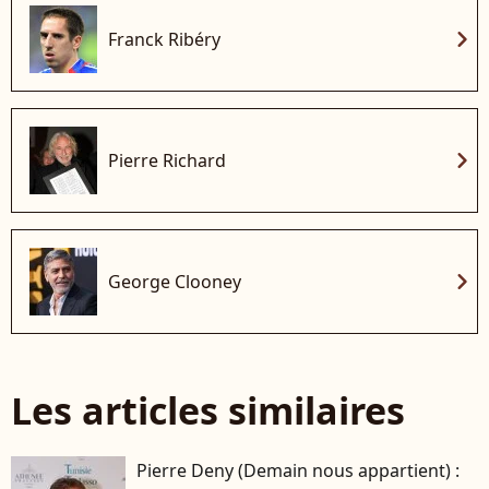
chevron_right
Franck Ribéry
chevron_right
Pierre Richard
chevron_right
George Clooney
Les articles similaires
Pierre Deny (Demain nous appartient) :