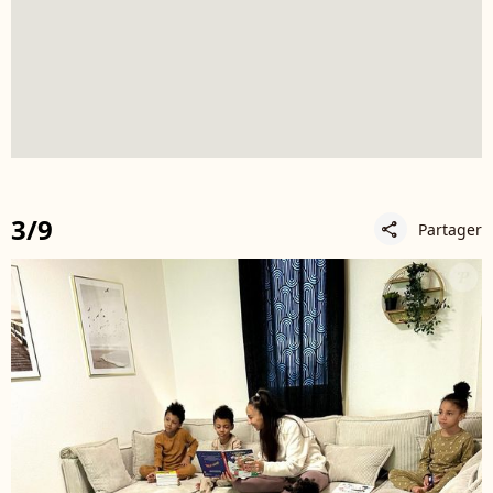
3/9
Partager
share