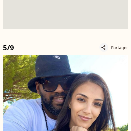
5/9
Partager
share