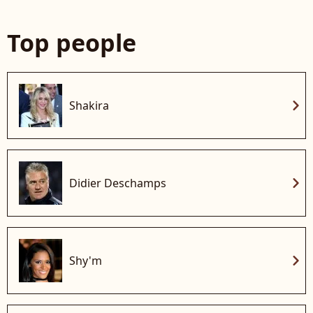
Top people
chevron_right
Shakira
chevron_right
Didier Deschamps
chevron_right
Shy'm