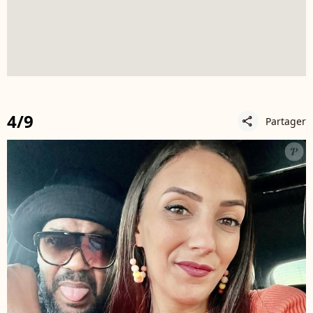
4/9
Partager
share