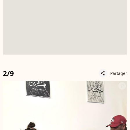
2/9
Partager
share