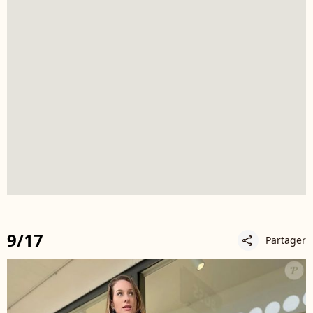
9/17
Partager
share