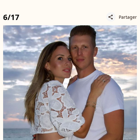
6/17
Partager
share