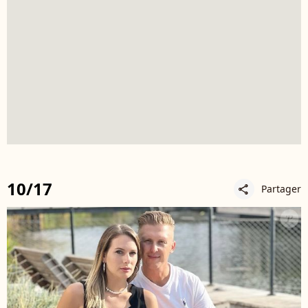
10/17
Partager
share