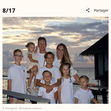
8/17
Partager
share
© Instagram, @madame.santoro