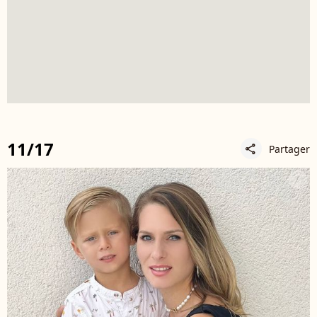
11/17
Partager
share