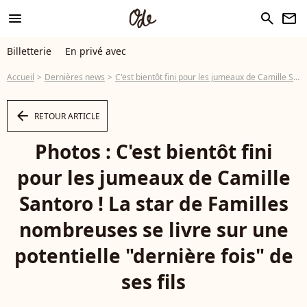
menu
search
newsletter
Billetterie
En privé avec
Accueil
Dernières news
C'est bientôt fini pour les jumeaux de Camille Santoro ! La star de Familles nombreuses se livre sur une potentielle "dernière fois" de ses fils
arrow_left
RETOUR ARTICLE
Photos : C'est bientôt fini
pour les jumeaux de Camille
Santoro ! La star de Familles
nombreuses se livre sur une
potentielle "dernière fois" de
ses fils