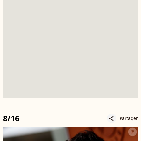
8/16
Partager
share