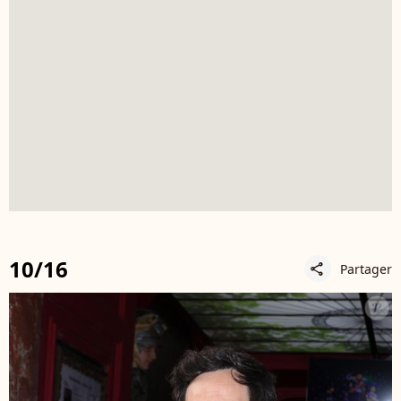
10/16
Partager
share