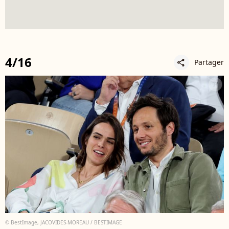
4/16
Partager
share
© BestImage, JACOVIDES-MOREAU / BESTIMAGE