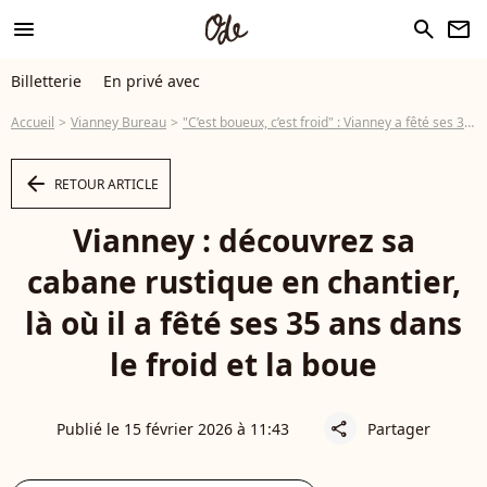
menu
search
newsletter
Billetterie
En privé avec
Accueil
Vianney Bureau
"C’est boueux, c’est froid" : Vianney a fêté ses 35 ans dans sa cabane retirée de Paris, il montre où en est le chantier
arrow_left
RETOUR ARTICLE
Vianney : découvrez sa
cabane rustique en chantier,
là où il a fêté ses 35 ans dans
le froid et la boue
Publié le 15 février 2026 à 11:43
Partager
share