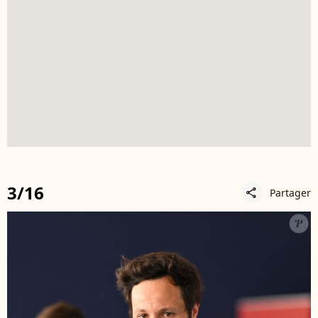
3/16
Partager
share