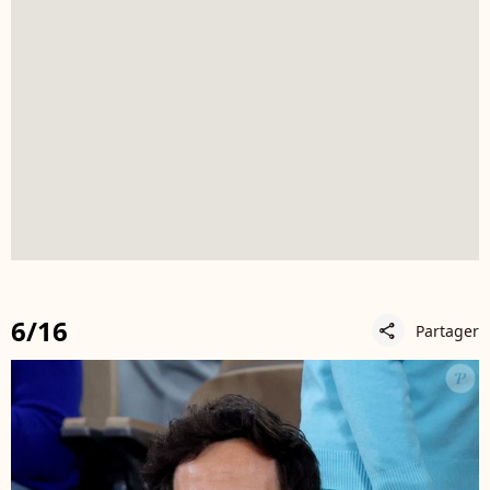
6/16
Partager
share