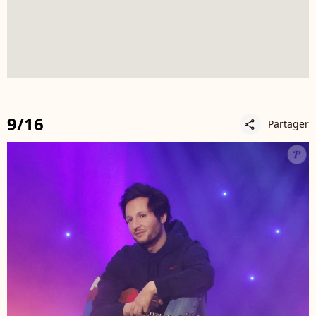
9/16
Partager
share