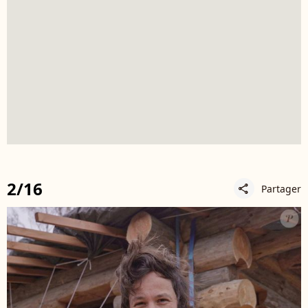
2/16
Partager
share