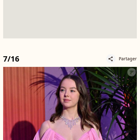
7/16
Partager
share