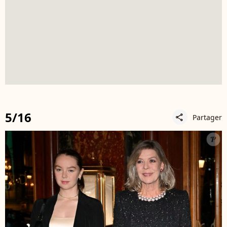
5/16
Partager
share