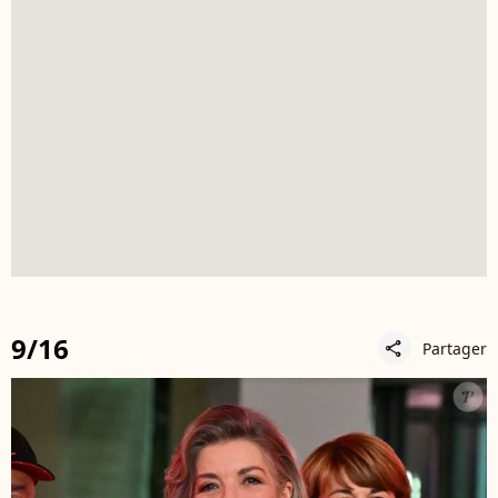
9/16
Partager
share