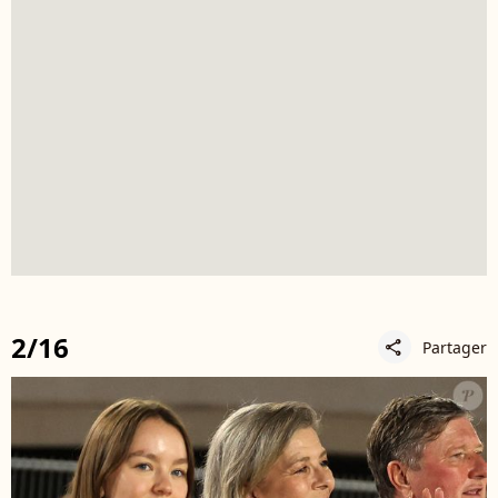
2/16
Partager
share