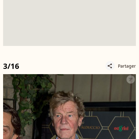
3/16
Partager
share