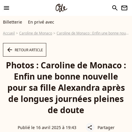
menu
search
newsletter
Billetterie
En privé avec
Accueil
Caroline de Monaco
Caroline de Monaco : Enfin une bonne nouvelle pour sa fille Alexandra après de longues journées pleines de doute
arrow_left
RETOUR ARTICLE
Photos : Caroline de Monaco :
Enfin une bonne nouvelle
pour sa fille Alexandra après
de longues journées pleines
de doute
Publié le 16 avril 2025 à 19:43
Partager
share