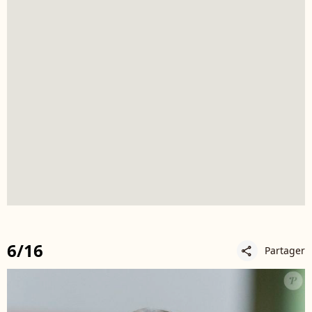
6/16
Partager
share