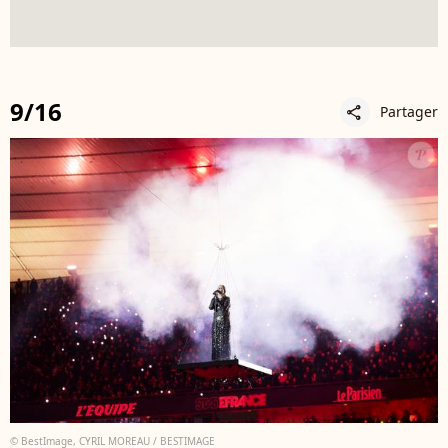
9/16
Partager
share
© BestImage, CYRIL MOREAU / BESTIMAGE