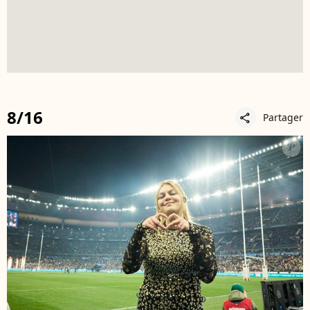
8/16
Partager
share