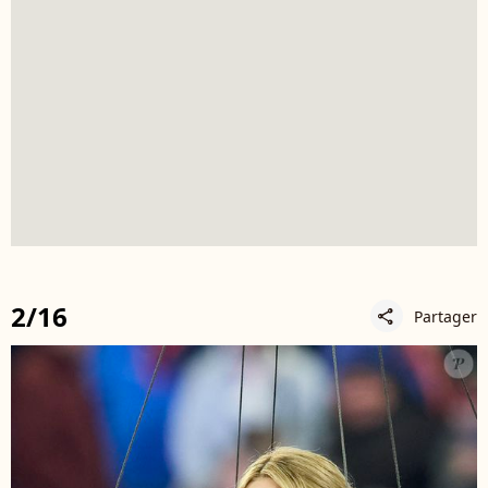
2/16
Partager
share