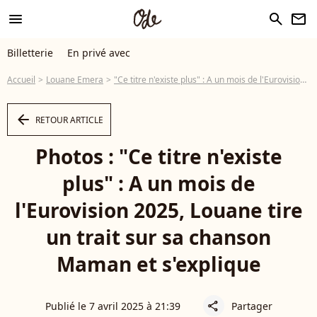
menu
search
newsletter
Billetterie
En privé avec
Accueil
Louane Emera
"Ce titre n'existe plus" : A un mois de l'Eurovision 2025, Louane tire un trait sur sa chanson Maman et s'explique
arrow_left
RETOUR ARTICLE
Photos : "Ce titre n'existe
plus" : A un mois de
l'Eurovision 2025, Louane tire
un trait sur sa chanson
Maman et s'explique
Publié le 7 avril 2025 à 21:39
Partager
share