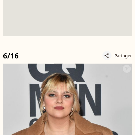
6/16
Partager
share