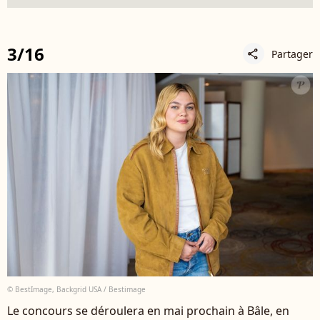
3/16
Partager
share
© BestImage, Backgrid USA / Bestimage
Le concours se déroulera en mai prochain à Bâle, en