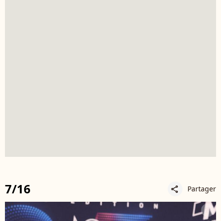
7/16
Partager
share