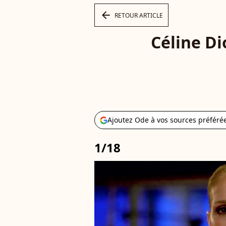
arrow_left
RETOUR ARTICLE
Céline Di
Ajoutez Ode à vos sources préféré
1/18