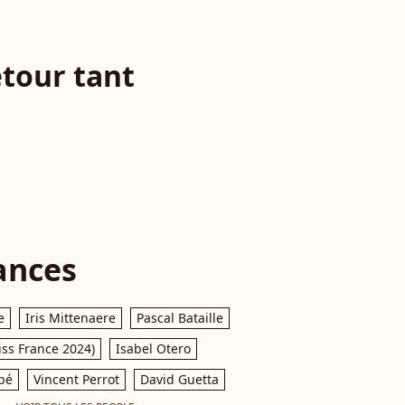
etour tant
ances
e
Iris Mittenaere
Pascal Bataille
iss France 2024)
Isabel Otero
pé
Vincent Perrot
David Guetta