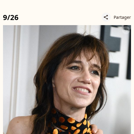
9/26
Partager
share