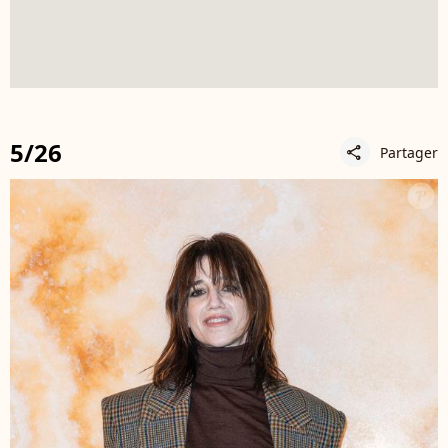
5/26
Partager
share