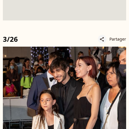
3/26
Partager
share