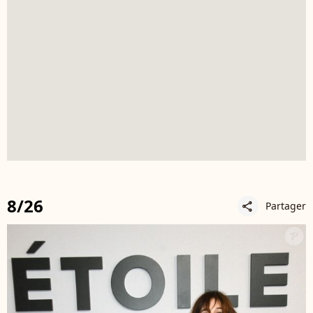
8/26
Partager
share