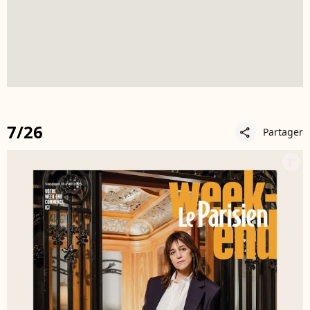
7/26
Partager
share