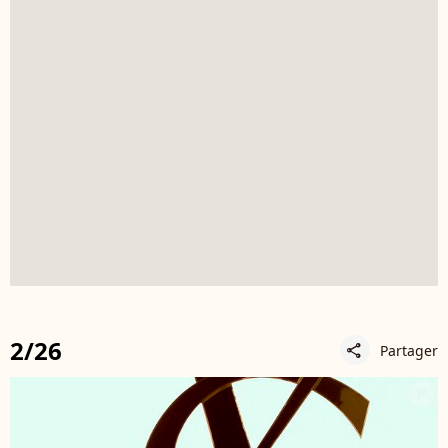
2/26
Partager
share