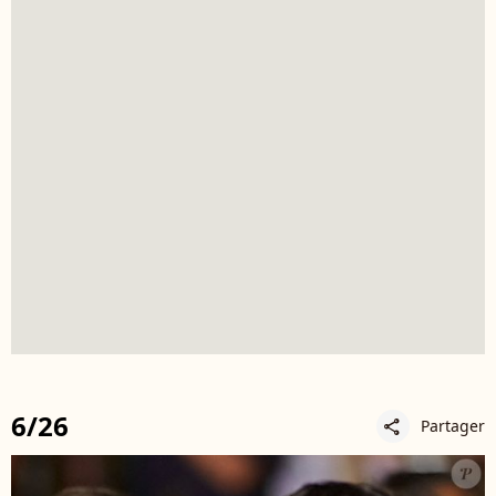
6/26
Partager
share