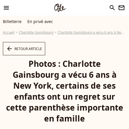
menu
search
newsletter
Billetterie
En privé avec
Accueil
Charlotte Gainsbourg
Charlotte Gainsbourg a vécu 6 ans à New York, certains de ses enfants ont un regret sur cette parenthèse importante en famille
arrow_left
RETOUR ARTICLE
Photos : Charlotte
Gainsbourg a vécu 6 ans à
New York, certains de ses
enfants ont un regret sur
cette parenthèse importante
en famille