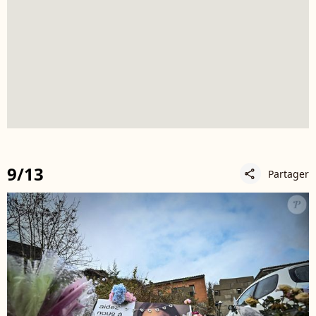
9/13
Partager
share