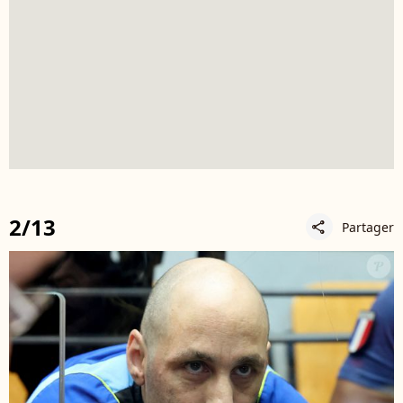
2/13
Partager
share