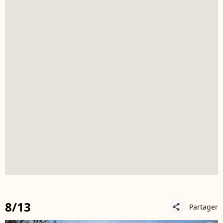
8/13
Partager
share