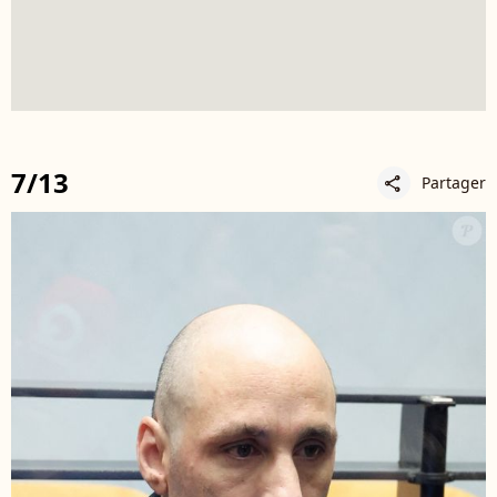
7/13
Partager
share