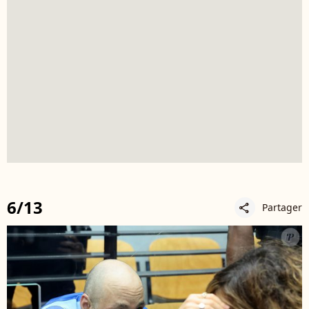
6/13
Partager
share