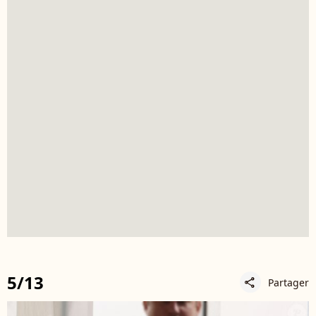
5/13
Partager
share