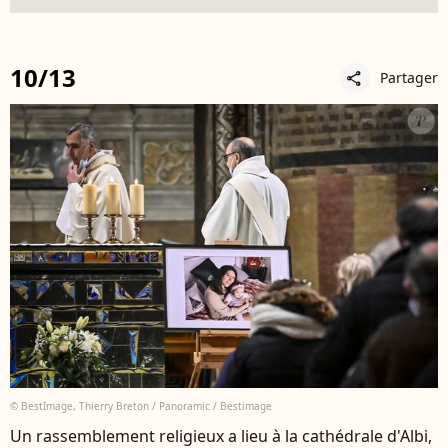
10/13
Partager
share
© BestImage, Thierry Breton / Panoramic / Bestimage
Un rassemblement religieux a lieu à la cathédrale d'Albi,