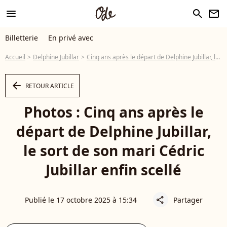
menu
search
newsletter
Billetterie
En privé avec
Accueil
Delphine Jubillar
Cinq ans après le départ de Delphine Jubillar, le sort de son mari Cédric Jubillar enfin scellé
arrow_left
RETOUR ARTICLE
Photos : Cinq ans après le
départ de Delphine Jubillar,
le sort de son mari Cédric
Jubillar enfin scellé
Publié le 17 octobre 2025 à 15:34
Partager
share