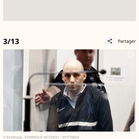
3/13
Partager
share
© BestImage, DOMINIQUE JACOVIDES / BESTIMAGE