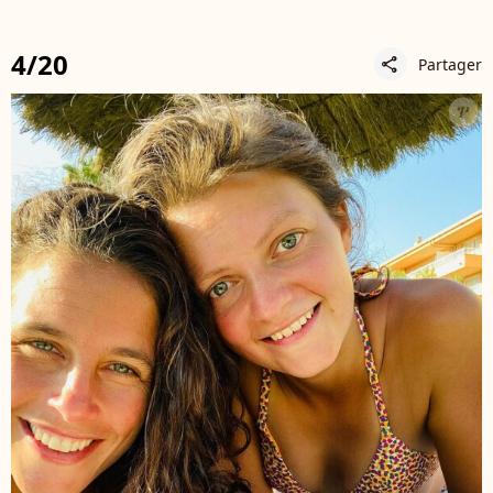
4/20
Partager
share