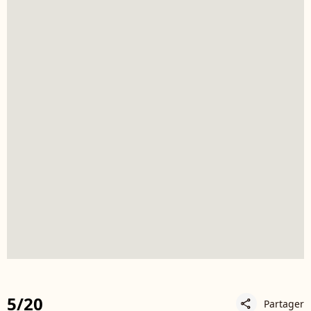
5/20
Partager
share