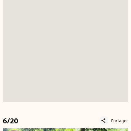
6/20
Partager
share