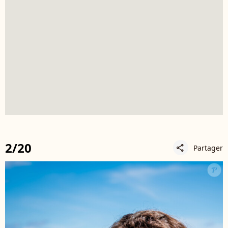
2/20
Partager
share