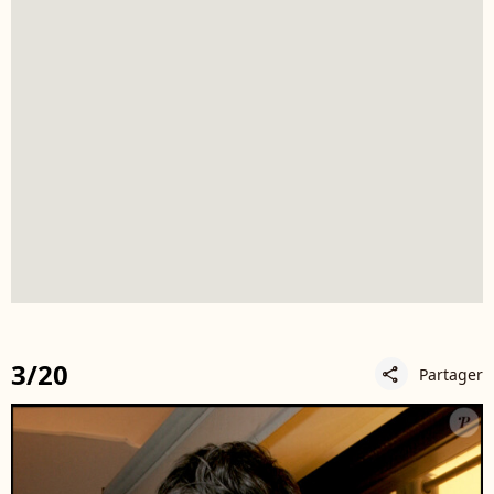
3/20
Partager
share