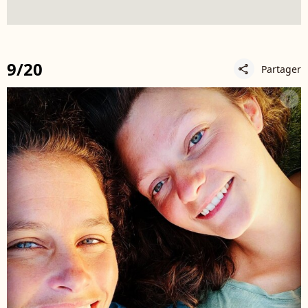
9/20
Partager
share