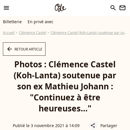
menu
search
newsletter
Billetterie
En privé avec
Accueil
Clémence Castel
Clémence Castel (Koh-Lanta) soutenue par son ex Mathieu Johann : "Continuez à être heureuses..."
arrow_left
RETOUR ARTICLE
Photos : Clémence Castel
(Koh-Lanta) soutenue par
son ex Mathieu Johann :
"Continuez à être
heureuses..."
Publié le 3 novembre 2021 à 14:09
Partager
share