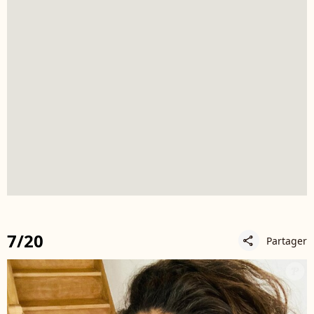
7/20
Partager
share