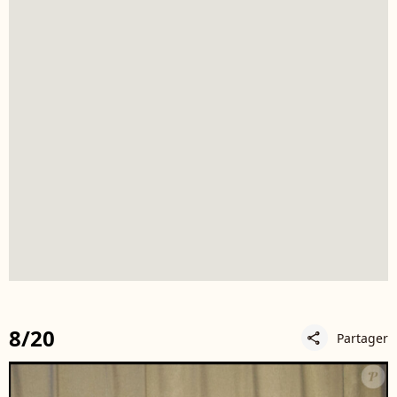
8/20
Partager
share