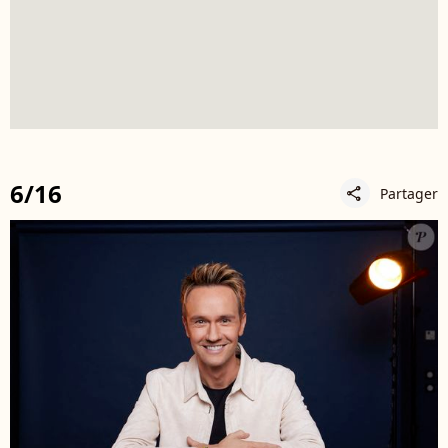
6/16
Partager
share