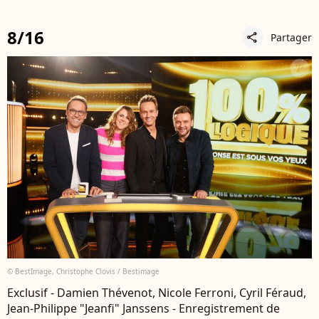
8/16
Partager
share
© BestImage, Christophe Clovis / Bestimage
Exclusif - Damien Thévenot, Nicole Ferroni, Cyril Féraud,
Jean-Philippe "Jeanfi" Janssens - Enregistrement de