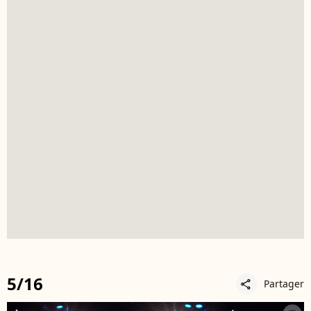
5/16
Partager
share