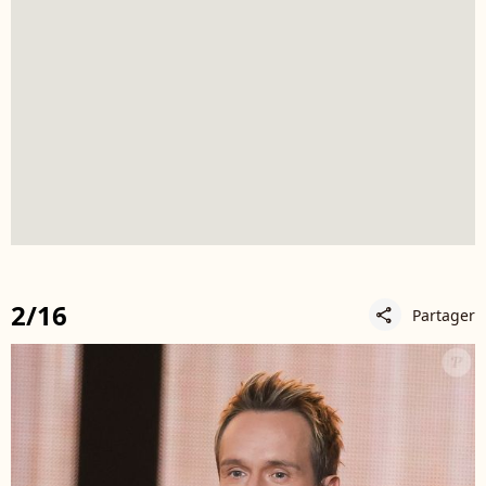
2/16
Partager
share