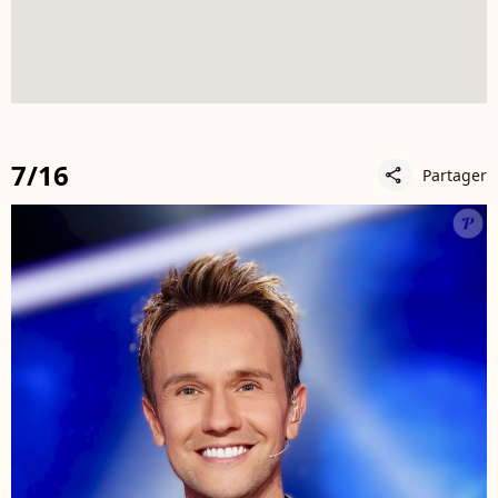
7/16
Partager
share