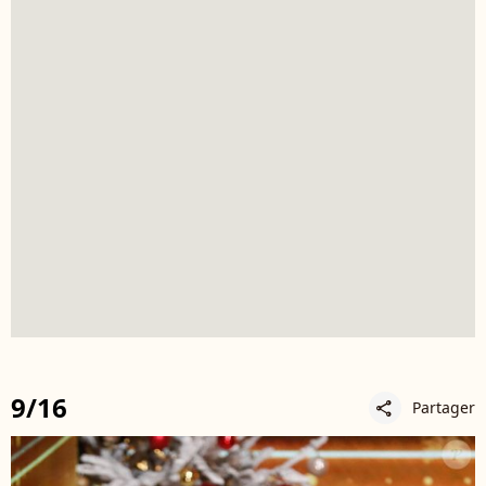
9/16
Partager
share