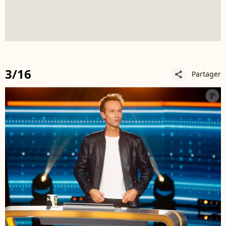
3/16
Partager
share