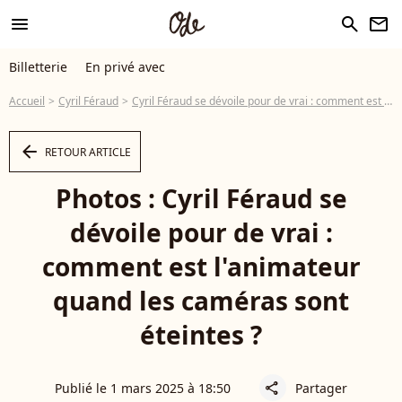
menu
search
newsletter
Billetterie
En privé avec
Accueil
Cyril Féraud
Cyril Féraud se dévoile pour de vrai : comment est l'animateur quand les caméras sont éteintes ?
arrow_left
RETOUR ARTICLE
Photos : Cyril Féraud se
dévoile pour de vrai :
comment est l'animateur
quand les caméras sont
éteintes ?
Publié le 1 mars 2025 à 18:50
Partager
share