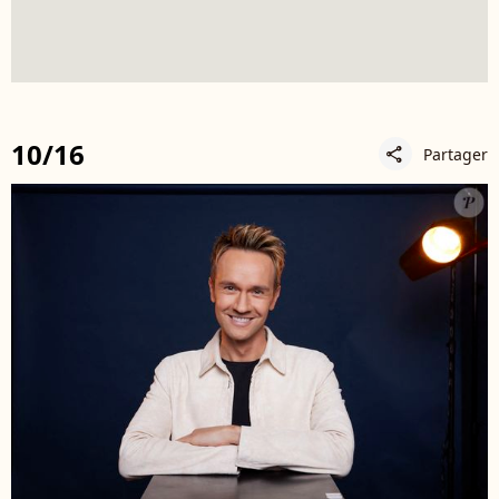
10/16
Partager
share