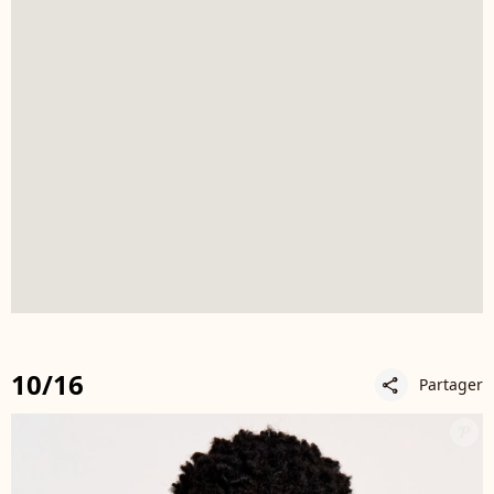
10/16
Partager
share