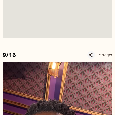
9/16
Partager
share