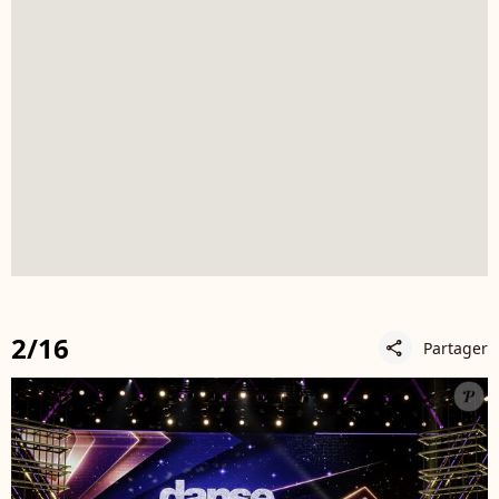
2/16
Partager
share