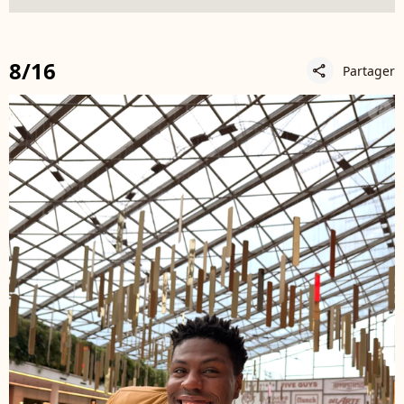
8/16
Partager
share