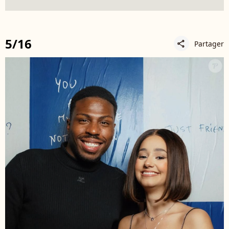
5/16
Partager
share