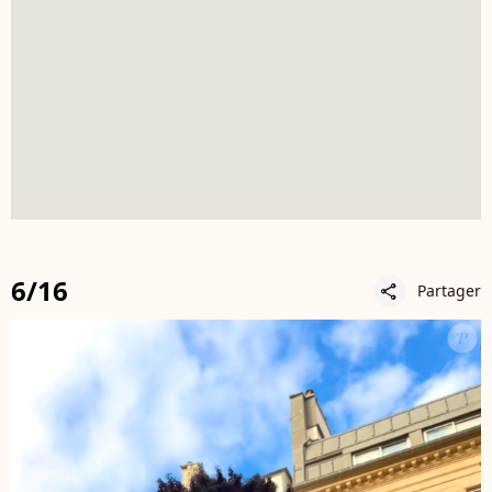
6/16
Partager
share