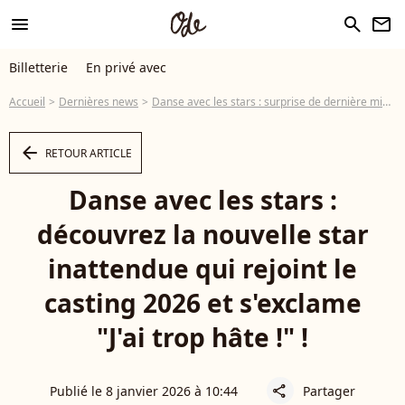
menu
search
newsletter
Billetterie
En privé avec
Accueil
Dernières news
Danse avec les stars : surprise de dernière minute, une nouvelle personnalité intègre le casting 2026, "J'ai trop hâte"
arrow_left
RETOUR ARTICLE
Danse avec les stars :
découvrez la nouvelle star
inattendue qui rejoint le
casting 2026 et s'exclame
"J'ai trop hâte !" !
Publié le 8 janvier 2026 à 10:44
Partager
share