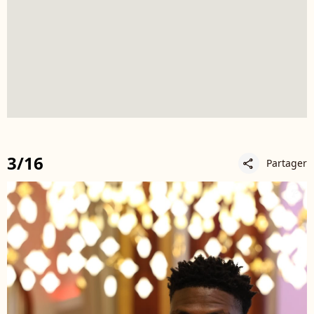
3/16
Partager
share