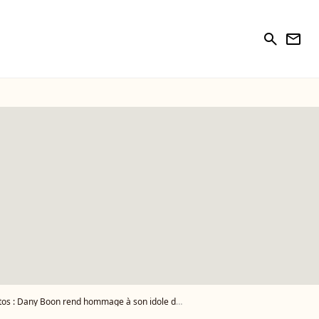
search
newsletter
 Dany Boon rend hommage à son idole dans Vivement dimanche, la famille du disparu à ses côtés