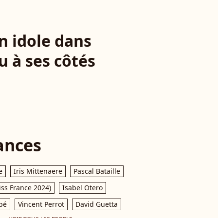
 idole dans
u à ses côtés
ances
e
Iris Mittenaere
Pascal Bataille
iss France 2024)
Isabel Otero
pé
Vincent Perrot
David Guetta