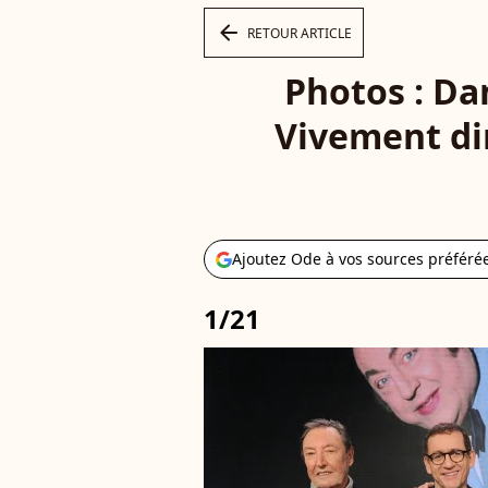
arrow_left
RETOUR ARTICLE
Photos : D
Vivement dim
Ajoutez Ode à vos sources préféré
1/21