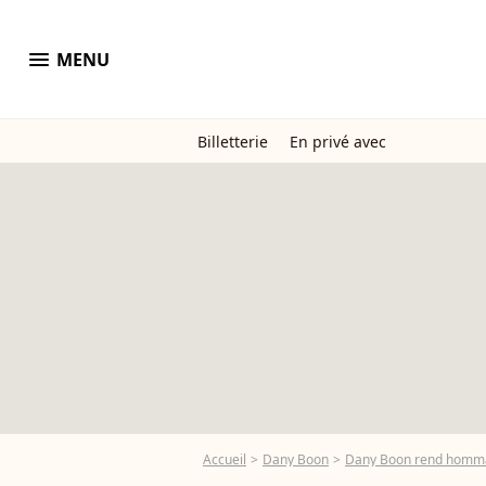
menu
MENU
Billetterie
En privé avec
Accueil
Dany Boon
Dany Boon rend hommage